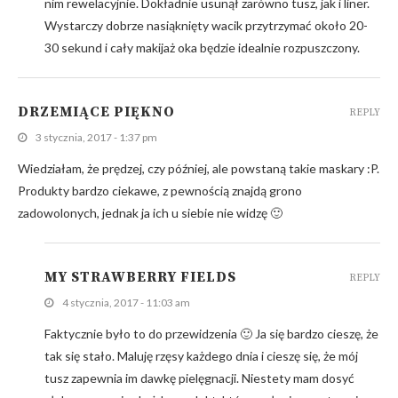
nim rewelacyjnie. Dokładnie usunął zarówno tusz, jak i liner.
Wystarczy dobrze nasiąknięty wacik przytrzymać około 20-
30 sekund i cały makijaż oka będzie idealnie rozpuszczony.
DRZEMIĄCE PIĘKNO
REPLY
3 stycznia, 2017 - 1:37 pm
Wiedziałam, że prędzej, czy później, ale powstaną takie maskary :P.
Produkty bardzo ciekawe, z pewnością znajdą grono
zadowolonych, jednak ja ich u siebie nie widzę 🙂
MY STRAWBERRY FIELDS
REPLY
4 stycznia, 2017 - 11:03 am
Faktycznie było to do przewidzenia 🙂 Ja się bardzo cieszę, że
tak się stało. Maluję rzęsy każdego dnia i cieszę się, że mój
tusz zapewnia im dawkę pielęgnacji. Niestety mam dosyć