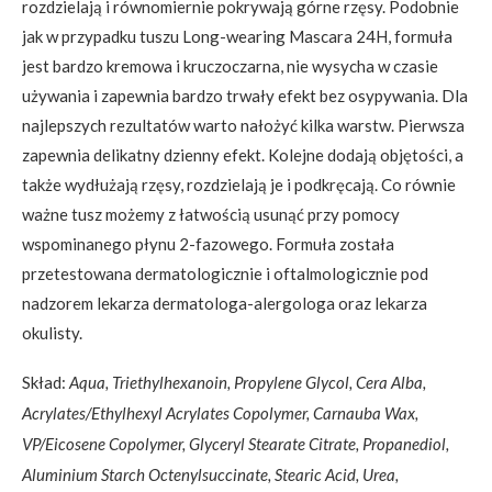
rozdzielają i równomiernie pokrywają górne rzęsy. Podobnie
jak w przypadku tuszu Long-wearing Mascara 24H, formuła
jest bardzo kremowa i kruczoczarna, nie wysycha w czasie
używania i zapewnia bardzo trwały efekt bez osypywania. Dla
najlepszych rezultatów warto nałożyć kilka warstw. Pierwsza
zapewnia delikatny dzienny efekt. Kolejne dodają objętości, a
także wydłużają rzęsy, rozdzielają je i podkręcają. Co równie
ważne tusz możemy z łatwością usunąć przy pomocy
wspominanego płynu 2-fazowego. Formuła została
przetestowana dermatologicznie i oftalmologicznie pod
nadzorem lekarza dermatologa-alergologa oraz lekarza
okulisty.
Skład:
Aqua, Triethylhexanoin, Propylene Glycol, Cera Alba,
Acrylates/Ethylhexyl Acrylates Copolymer, Carnauba Wax,
VP/Eicosene Copolymer, Glyceryl Stearate Citrate, Propanediol,
Aluminium Starch Octenylsuccinate, Stearic Acid, Urea,