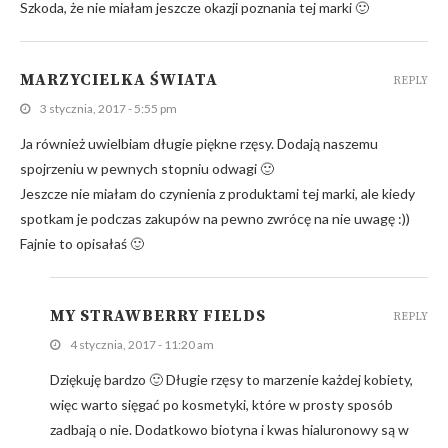
Szkoda, że nie miałam jeszcze okazji poznania tej marki 🙂
MARZYCIELKA ŚWIATA
REPLY
3 stycznia, 2017 - 5:55 pm
Ja również uwielbiam długie piękne rzęsy. Dodają naszemu
spojrzeniu w pewnych stopniu odwagi 🙂
Jeszcze nie miałam do czynienia z produktami tej marki, ale kiedy
spotkam je podczas zakupów na pewno zwrócę na nie uwagę :))
Fajnie to opisałaś 🙂
MY STRAWBERRY FIELDS
REPLY
4 stycznia, 2017 - 11:20 am
Dziękuję bardzo 🙂 Długie rzęsy to marzenie każdej kobiety,
więc warto sięgać po kosmetyki, które w prosty sposób
zadbają o nie. Dodatkowo biotyna i kwas hialuronowy są w