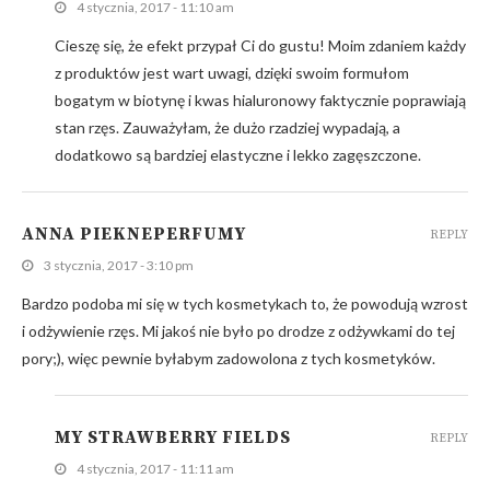
4 stycznia, 2017 - 11:10 am
Cieszę się, że efekt przypał Ci do gustu! Moim zdaniem każdy
z produktów jest wart uwagi, dzięki swoim formułom
bogatym w biotynę i kwas hialuronowy faktycznie poprawiają
stan rzęs. Zauważyłam, że dużo rzadziej wypadają, a
dodatkowo są bardziej elastyczne i lekko zagęszczone.
ANNA PIEKNEPERFUMY
REPLY
3 stycznia, 2017 - 3:10 pm
Bardzo podoba mi się w tych kosmetykach to, że powodują wzrost
i odżywienie rzęs. Mi jakoś nie było po drodze z odżywkami do tej
pory;), więc pewnie byłabym zadowolona z tych kosmetyków.
MY STRAWBERRY FIELDS
REPLY
4 stycznia, 2017 - 11:11 am