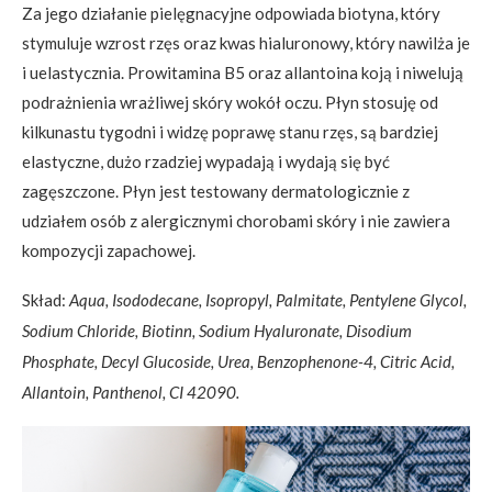
Za jego działanie pielęgnacyjne odpowiada biotyna, który
stymuluje wzrost rzęs oraz kwas hialuronowy, który nawilża je
i uelastycznia. Prowitamina B5 oraz allantoina koją i niwelują
podrażnienia wrażliwej skóry wokół oczu. Płyn stosuję od
kilkunastu tygodni i widzę poprawę stanu rzęs, są bardziej
elastyczne, dużo rzadziej wypadają i wydają się być
zagęszczone. Płyn jest testowany dermatologicznie z
udziałem osób z alergicznymi chorobami skóry i nie zawiera
kompozycji zapachowej.
Skład:
Aqua, Isododecane, Isopropyl, Palmitate, Pentylene Glycol,
Sodium Chloride, Biotinn, Sodium Hyaluronate, Disodium
Phosphate, Decyl Glucoside, Urea, Benzophenone-4, Citric Acid,
Allantoin, Panthenol, CI 42090.