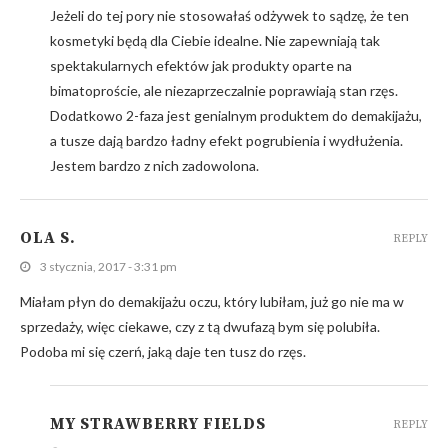
Jeżeli do tej pory nie stosowałaś odżywek to sądzę, że ten
kosmetyki będą dla Ciebie idealne. Nie zapewniają tak
spektakularnych efektów jak produkty oparte na
bimatoproście, ale niezaprzeczalnie poprawiają stan rzęs.
Dodatkowo 2-faza jest genialnym produktem do demakijażu,
a tusze dają bardzo ładny efekt pogrubienia i wydłużenia.
Jestem bardzo z nich zadowolona.
OLA S.
REPLY
3 stycznia, 2017 - 3:31 pm
Miałam płyn do demakijażu oczu, który lubiłam, już go nie ma w
sprzedaży, więc ciekawe, czy z tą dwufazą bym się polubiła.
Podoba mi się czerń, jaką daje ten tusz do rzęs.
MY STRAWBERRY FIELDS
REPLY