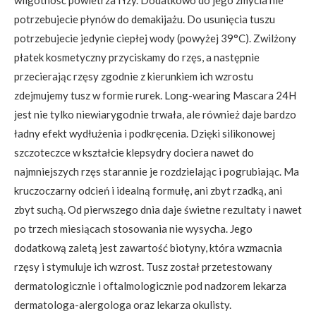
wilgotność powietrza i łzy. Dodatkowo do jego zmycia nie
potrzebujecie płynów do demakijażu. Do usunięcia tuszu
potrzebujecie jedynie ciepłej wody (powyżej 39°C). Zwilżony
płatek kosmetyczny przyciskamy do rzęs, a następnie
przecierając rzęsy zgodnie z kierunkiem ich wzrostu
zdejmujemy tusz w formie rurek. Long-wearing Mascara 24H
jest nie tylko niewiarygodnie trwała, ale również daje bardzo
ładny efekt wydłużenia i podkręcenia. Dzięki silikonowej
szczoteczce w kształcie klepsydry dociera nawet do
najmniejszych rzęs starannie je rozdzielając i pogrubiając. Ma
kruczoczarny odcień i idealną formułę, ani zbyt rzadką, ani
zbyt suchą. Od pierwszego dnia daje świetne rezultaty i nawet
po trzech miesiącach stosowania nie wysycha. Jego
dodatkową zaletą jest zawartość biotyny, która wzmacnia
rzęsy i stymuluje ich wzrost. Tusz został przetestowany
dermatologicznie i oftalmologicznie pod nadzorem lekarza
dermatologa-alergologa oraz lekarza okulisty.