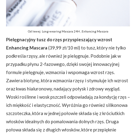
Od lewej: Long-wearing Mascara 24H , Enhancing Mascara
Pielęgnacyjny tusz do rzęs przyspieszający wzrost
Enhancing Mascara
(39,99 zł/10 ml) to tusz, który nie tylko
podkreśla rzęsy, ale również je pielęgnuje. Podobnie jak w
przypadku płynu 2-fazowego, dzięki swojej innowacyjnej
formule pielęgnuje, wzmacnia i wspomaga wzrost rzęs.
Zawiera biotynę, która wzmacnia rzęsy i stymuluje ich wzrost
oraz kwas hialuronowy, nadający połysk i zdrowy wygląd.
Woski roślinne i wosk pszczeli odpowiadają za kondycję rzęs –
ich miękkość i elastyczność. Wyróżnia go również silikonowa
szczoteczka, która w jednej połowie składa się z króciutkich
włosków idealnych do pomalowania dolnych rzęs. Druga
połowa składa się z długich włosków, które przepięknie