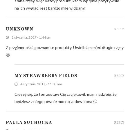
słabe rzęsy, więc każdy produkt, który wpłynie pozytywnie
na ich wygląd, jest bardzo mile widziany.
UNKNOWN
REPLY
3 stycznia, 2017 - 1:44 pm
Z przyjemnością poznam te produkty. Uwielbiam mieć długie rzęsy
🙂
MY STRAWBERRY FIELDS
REPLY
4 stycznia, 2017 - 11:03 am
Cieszę się, że ten zestaw Cię zaciekawił, mam nadzieję, że
będziesz z niego równie mocno zadowolona 🙂
PAULA SUCHOCKA
REPLY