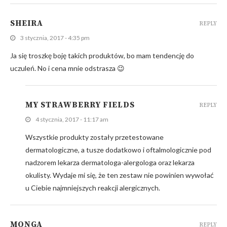
SHEIRA
REPLY
3 stycznia, 2017 - 4:35 pm
Ja się troszkę boję takich produktów, bo mam tendencję do
uczuleń. No i cena mnie odstrasza 😉
MY STRAWBERRY FIELDS
REPLY
4 stycznia, 2017 - 11:17 am
Wszystkie produkty zostały przetestowane
dermatologiczne, a tusze dodatkowo i oftalmologicznie pod
nadzorem lekarza dermatologa-alergologa oraz lekarza
okulisty. Wydaje mi się, że ten zestaw nie powinien wywołać
u Ciebie najmniejszych reakcji alergicznych.
MONGA
REPLY