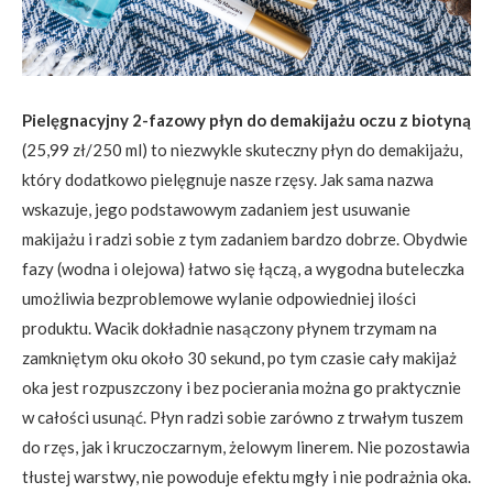
Pielęgnacyjny 2-fazowy płyn do demakijażu oczu z biotyną
(25,99 zł/250 ml) to niezwykle skuteczny płyn do demakijażu,
który dodatkowo pielęgnuje nasze rzęsy. Jak sama nazwa
wskazuje, jego podstawowym zadaniem jest usuwanie
makijażu i radzi sobie z tym zadaniem bardzo dobrze. Obydwie
fazy (wodna i olejowa) łatwo się łączą, a wygodna buteleczka
umożliwia bezproblemowe wylanie odpowiedniej ilości
produktu. Wacik dokładnie nasączony płynem trzymam na
zamkniętym oku około 30 sekund, po tym czasie cały makijaż
oka jest rozpuszczony i bez pocierania można go praktycznie
w całości usunąć. Płyn radzi sobie zarówno z trwałym tuszem
do rzęs, jak i kruczoczarnym, żelowym linerem. Nie pozostawia
tłustej warstwy, nie powoduje efektu mgły i nie podrażnia oka.