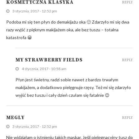
KOSMETYCZNA KLASYKA
REPLY
3 stycznia, 2017 - 12:52 pm
Podoba mi się ten płyn do demakijażu oka 🙂 Zdarzyło mi się dwa
razy wyjść z pięknym makijażem oka, ale bez tuszu – totalna
katastrofa 😀
MY STRAWBERRY FIELDS
REPLY
4 stycznia, 2017 - 10:58 am
Płyn jest świetny, radzi sobie nawet z bardzo trwałym
makijażem, a dodatkowo pielęgnuje rzęsy. Też mi się zdarzyło
wyjść bez tuszu i cały dzień czułam się fatalnie 😉
MEGLY
REPLY
3 stycznia, 2017 - 12:52 pm
Nie widziałam o istnieniu takich maskar. Jeśli pielęgnacyjny tusz do