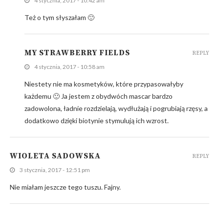
4 stycznia, 2017 - 10:42 am
Też o tym słyszałam 🙂
MY STRAWBERRY FIELDS
REPLY
4 stycznia, 2017 - 10:58 am
Niestety nie ma kosmetyków, które przypasowałyby
każdemu 🙂 Ja jestem z obydwóch mascar bardzo
zadowolona, ładnie rozdzielają, wydłużają i pogrubiają rzęsy, a
dodatkowo dzięki biotynie stymulują ich wzrost.
WIOLETA SADOWSKA
REPLY
3 stycznia, 2017 - 12:51 pm
Nie miałam jeszcze tego tuszu. Fajny.