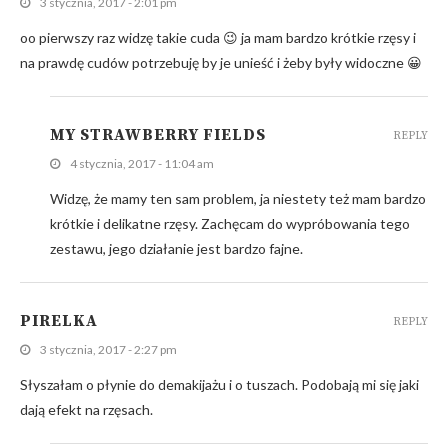
3 stycznia, 2017 - 2:01 pm
oo pierwszy raz widzę takie cuda 😉 ja mam bardzo krótkie rzęsy i
na prawdę cudów potrzebuję by je unieść i żeby były widoczne 😀
MY STRAWBERRY FIELDS
REPLY
4 stycznia, 2017 - 11:04 am
Widzę, że mamy ten sam problem, ja niestety też mam bardzo
krótkie i delikatne rzęsy. Zachęcam do wypróbowania tego
zestawu, jego działanie jest bardzo fajne.
PIRELKA
REPLY
3 stycznia, 2017 - 2:27 pm
Słyszałam o płynie do demakijażu i o tuszach. Podobają mi się jaki
dają efekt na rzęsach.