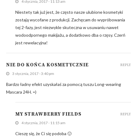
4 stycznia, 2017 - 11:13 am
Niestety tak już jest, że często nasze ulubione kosmetyki
zostają wycofane z produkcji. Zachęcam do wypróbowania
tej 2-fazy, jest niezwykle skuteczna w usuwaniu nawet
wodoodpornego makijażu, a dodatkowo dba o rzęsy. Czerń
jest rewelacyjna!
NIE DO KOŃCA KOSMETYCZNIE
REPLY
3 stycznia, 2017 - 3:40 pm
Bardzo ładny efekt uzyskałaś za pomocą tuszu Long-wearing
Mascara 24H. =)
MY STRAWBERRY FIELDS
REPLY
4 stycznia, 2017 - 11:15 am
Cieszę się, że Ci się podoba 🙂