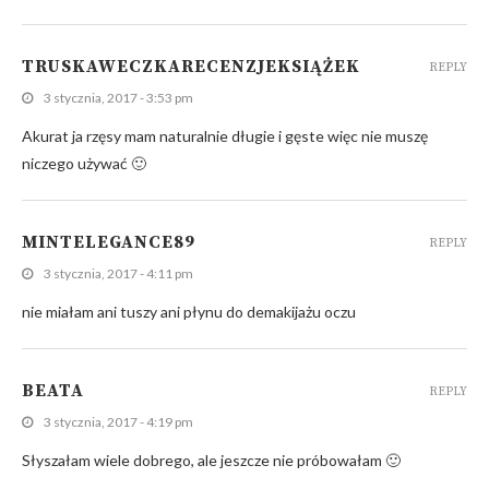
TRUSKAWECZKARECENZJEKSIĄŻEK
REPLY
3 stycznia, 2017 - 3:53 pm
Akurat ja rzęsy mam naturalnie długie i gęste więc nie muszę
niczego używać 🙂
MINTELEGANCE89
REPLY
3 stycznia, 2017 - 4:11 pm
nie miałam ani tuszy ani płynu do demakijażu oczu
BEATA
REPLY
3 stycznia, 2017 - 4:19 pm
Słyszałam wiele dobrego, ale jeszcze nie próbowałam 🙂