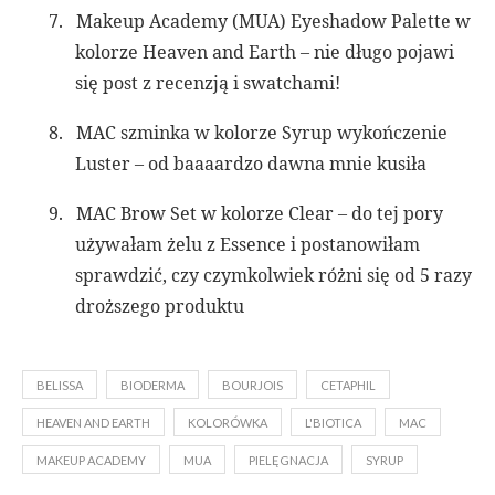
7.
Makeup Academy (MUA) Eyeshadow Palette w
kolorze Heaven and Earth – nie długo pojawi
się post z recenzją i swatchami!
8.
MAC szminka w kolorze Syrup wykończenie
Luster – od baaaardzo dawna mnie kusiła
9.
MAC Brow Set w kolorze Clear – do tej pory
używałam żelu z Essence i postanowiłam
sprawdzić, czy czymkolwiek różni się od 5 razy
droższego produktu
BELISSA
BIODERMA
BOURJOIS
CETAPHIL
HEAVEN AND EARTH
KOLORÓWKA
L'BIOTICA
MAC
MAKEUP ACADEMY
MUA
PIELĘGNACJA
SYRUP