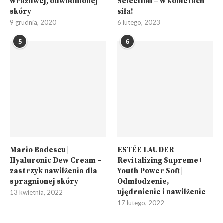
wrażliwej, odwodnionej
Selection – w kobietach
skóry
siła!
9 grudnia, 2020
6 lutego, 2023
5
6
Mario Badescu |
ESTÉE LAUDER
Hyaluronic Dew Cream –
Revitalizing Supreme+
zastrzyk nawilżenia dla
Youth Power Soft |
spragnionej skóry
Odmłodzenie,
ujędrnienie i nawilżenie
13 kwietnia, 2022
17 lutego, 2022