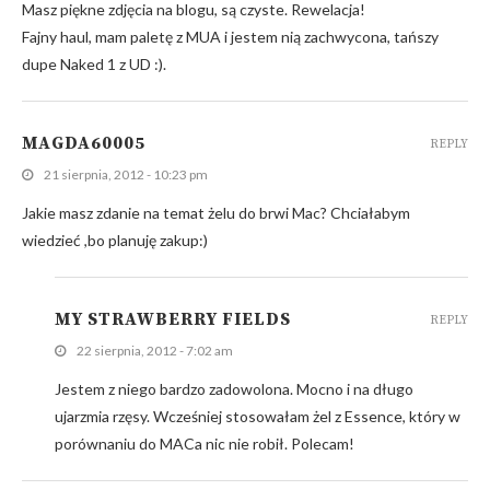
Masz piękne zdjęcia na blogu, są czyste. Rewelacja!
Fajny haul, mam paletę z MUA i jestem nią zachwycona, tańszy
dupe Naked 1 z UD :).
MAGDA60005
REPLY
21 sierpnia, 2012 - 10:23 pm
Jakie masz zdanie na temat żelu do brwi Mac? Chciałabym
wiedzieć ,bo planuję zakup:)
MY STRAWBERRY FIELDS
REPLY
22 sierpnia, 2012 - 7:02 am
Jestem z niego bardzo zadowolona. Mocno i na długo
ujarzmia rzęsy. Wcześniej stosowałam żel z Essence, który w
porównaniu do MACa nic nie robił. Polecam!