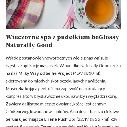
Wieczorne spa z pudełkiem beGlossy
Naturally Good
Wśród postanowień noworocznych wiele z nas wpisuje
częstsze aplikacje maseczek. W pudełku Naturally Good czeka
na nas
Milky Way od Selfie Project
(4,99 zł/10 ml)
skierowana do młodych skór oczekujących nawilżenia.
Maseczka kojąca peel-off ma zapewnić nam otulający
kompres, który błyskawicznie ukoi, nawilży i wygładzi skórę.
Zawiera delikatne mleczko owsiane, które jest cennym
źródłem węglowodanów i lipidów. A na deser bardzo ciekawe
Serum ujędrniające Lirene Push Up!
(22,49 zł/5 x 7ml), czyli
zestaw 5 ampułek. Terapia ma modelować biust, widocznie go