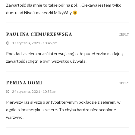
Zawartość dla mnie to takie pół na pół… Ciekawa jestem tylko
duetu od Nivei i maseczki MilkyWay
PAULINA CHMURZEWSKA
REPLY
17 stycznia, 2021 - 10:46 pm
Podkład z selera brzmi interesujsco;) całe pudełeczko ma fajną
zawartość i chętnie bym wszystko używała.
FEMINA DOMI
REPLY
24 stycznia, 2021 - 10:33 am
Pierwszy raz słyszę o antybakteryjnym pokładzie z selerem, w
ogóle o kosmetyku z selere. To chyba bardzo niedocenione
warzywo.