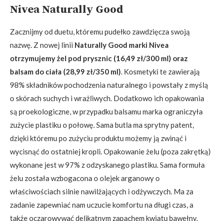
Nivea Naturally Good
Zacznijmy od duetu, któremu pudełko zawdzięcza swoją
nazwę. Z nowej linii
Naturally Good marki Nivea
otrzymujemy żel pod prysznic (16,49 zł/300 ml) oraz
balsam do ciała (28,99 zł/350 ml)
. Kosmetyki te zawierają
98% składników pochodzenia naturalnego i powstały z myślą
o skórach suchych i wrażliwych. Dodatkowo ich opakowania
są proekologiczne, w przypadku balsamu marka ograniczyła
zużycie plastiku o połowę. Sama butla ma sprytny patent,
dzięki któremu po zużyciu produktu możemy ją zwinąć i
wycisnąć do ostatniej kropli. Opakowanie żelu (poza zakrętką)
wykonane jest w 97% z odzyskanego plastiku. Sama formuła
żelu została wzbogacona o olejek arganowy o
właściwościach silnie nawilżających i odżywczych. Ma za
zadanie zapewniać nam uczucie komfortu na długi czas, a
także oczarowywać delikatnym zapachem kwiatu bawełny.