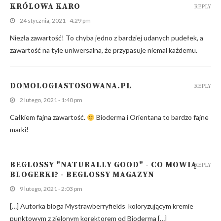
KRÓLOWA KARO
REPLY
24 stycznia, 2021 - 4:29 pm
Niezła zawartość! To chyba jedno z bardziej udanych pudełek, a
zawartość na tyle uniwersalna, że przypasuje niemal każdemu.
DOMOLOGIASTOSOWANA.PL
REPLY
2 lutego, 2021 - 1:40 pm
Całkiem fajna zawartość.
Bioderma i Orientana to bardzo fajne
marki!
BEGLOSSY "NATURALLY GOOD" - CO MOWIĄ
REPLY
BLOGERKI? - BEGLOSSY MAGAZYN
9 lutego, 2021 - 2:03 pm
[…] Autorka bloga Mystrawberryfields koloryzującym kremie
punktowym z zielonym korektorem od Bioderma […]