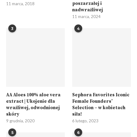
poszarzałej i
11 marca, 2018
nadwrażliwej
11 marca, 2024
3
4
AA Aloes 100% aloe vera
Sephora Favorites Iconic
extract | Ukojenie dla
Female Founders’
wrażliwej, odwodnionej
Selection – w kobietach
skóry
siła!
9 grudnia, 2020
6 lutego, 2023
5
6