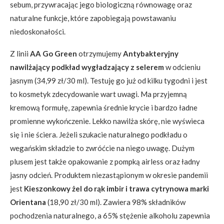
sebum, przywracając jego biologiczną równowagę oraz
naturalne funkcje, które zapobiegają powstawaniu
niedoskonałości.
Z linii
AA Go Green
otrzymujemy
Antybakteryjny
nawilżający podkład wygładzający z selerem
w odcieniu
jasnym (34,99 zł/30 ml). Testuję go już od kilku tygodni i jest
to kosmetyk zdecydowanie wart uwagi. Ma przyjemną
kremową formułę, zapewnia średnie krycie i bardzo ładne
promienne wykończenie. Lekko nawilża skórę, nie wyświeca
się i nie ściera. Jeżeli szukacie naturalnego podkładu o
wegańskim składzie to zwróćcie na niego uwagę. Dużym
plusem jest także opakowanie z pompką airless oraz ładny
jasny odcień. Produktem niezastąpionym w okresie pandemii
jest
Kieszonkowy żel do rąk imbir i trawa cytrynowa marki
Orientana
(18,90 zł/30 ml). Zawiera 98% składników
pochodzenia naturalnego, a 65% stężenie alkoholu zapewnia