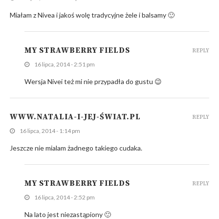
Miałam z Nivea i jakoś wolę tradycyjne żele i balsamy 🙂
MY STRAWBERRY FIELDS
REPLY
16 lipca, 2014 - 2:51 pm
Wersja Nivei też mi nie przypadła do gustu 😉
WWW.NATALIA-I-JEJ-ŚWIAT.PL
REPLY
16 lipca, 2014 - 1:14 pm
Jeszcze nie mialam żadnego takiego cudaka.
MY STRAWBERRY FIELDS
REPLY
16 lipca, 2014 - 2:52 pm
Na lato jest niezastąpiony 🙂