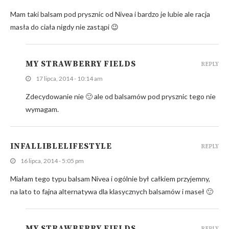
Mam taki balsam pod prysznic od Nivea i bardzo je lubie ale racja
masła do ciała nigdy nie zastąpi 😉
MY STRAWBERRY FIELDS
REPLY
17 lipca, 2014 - 10:14 am
Zdecydowanie nie 🙂 ale od balsamów pod prysznic tego nie
wymagam.
INFALLIBLELIFESTYLE
REPLY
16 lipca, 2014 - 5:05 pm
Miałam tego typu balsam Nivea i ogólnie był całkiem przyjemny,
na lato to fajna alternatywa dla klasycznych balsamów i maseł 🙂
MY STRAWBERRY FIELDS
REPLY