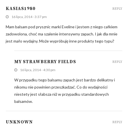
KASIAS1980
REPLY
16 lipca, 2014 - 3:37 pm
Mam balsam pod prysznic marki Eveline i jestem z niego całkiem
zadowolona, choć ma szalenie intensywny zapach. I jak dla mnie
jest mało wydajny. Może wypróbuję inne produkty tego typu?
MY STRAWBERRY FIELDS
REPLY
16 lipca, 2014 - 4:30 pm
W przypadku tego balsamu zapach jest bardzo delikatny i
nikomu nie powinien przeszkadzać. Co do wydajności
niestety jest słabsza niż w przypadku standardowych
balsamów.
UNKNOWN
REPLY