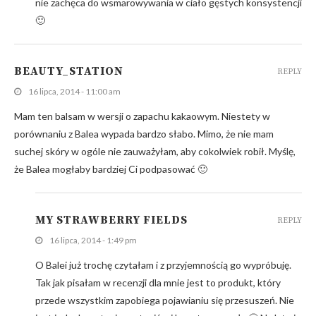
nie zachęca do wsmarowywania w ciało gęstych konsystencji
🙂
BEAUTY_STATION
REPLY
16 lipca, 2014 - 11:00 am
Mam ten balsam w wersji o zapachu kakaowym. Niestety w
porównaniu z Balea wypada bardzo słabo. Mimo, że nie mam
suchej skóry w ogóle nie zauważyłam, aby cokolwiek robił. Myślę,
że Balea mogłaby bardziej Ci podpasować 🙂
MY STRAWBERRY FIELDS
REPLY
16 lipca, 2014 - 1:49 pm
O Balei już trochę czytałam i z przyjemnością go wypróbuję.
Tak jak pisałam w recenzji dla mnie jest to produkt, który
przede wszystkim zapobiega pojawianiu się przesuszeń. Nie