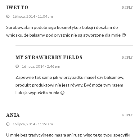
IWETTO
REPLY
16 lipca, 2014 - 11:04 am
Spróbowałam podobnego kosmetyku z Luksji i doszłam do
wniosku, że balsamy pod prysznic nie są stworzone dla mnie 😉
MY STRAWBERRY FIELDS
REPLY
16 lipca, 2014 - 2:46 pm
Zapewne tak samo jak w przypadku maseł czy balsamów,
produkt produktowi nie jest równy. Być może tym razem
Luksja wypuściła bubla 😉
ANIA
REPLY
16 lipca, 2014 - 11:26 am
U mnie bez tradycyjnego masła ani rusz, więc tego typu specyfiki