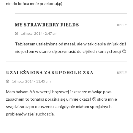
nie do końca mnie przekonują:)
MY STRAWBERRY FIELDS
REPLY
16 lipca, 2014 - 2:47 pm
Też jestem uzależniona od maseł, ale w tak ciepłe dni jak dziś
nie jestem w stanie się przymusić do ciężkich konsystencji 😉
UZALEŻNIONA ZAKUPOHOLICZKA
REPLY
16 lipca, 2014 - 11:45 am
Mam balsam AA w wersji brązowej i szczerze mówiąc poza
zapachem to tonalną porażką się u mnie okazał 🙁 skóra mnie
swędzi zaraz po osuszeniu, a nigdy nie miałam specjalnych
problemów z jej suchoscia.