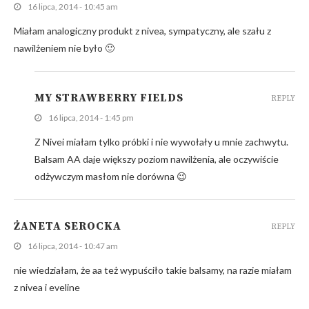
16 lipca, 2014 - 10:45 am
Miałam analogiczny produkt z nivea, sympatyczny, ale szału z
nawilżeniem nie było 🙂
MY STRAWBERRY FIELDS
REPLY
16 lipca, 2014 - 1:45 pm
Z Nivei miałam tylko próbki i nie wywołały u mnie zachwytu.
Balsam AA daje większy poziom nawilżenia, ale oczywiście
odżywczym masłom nie dorówna 😉
ŻANETA SEROCKA
REPLY
16 lipca, 2014 - 10:47 am
nie wiedziałam, że aa też wypuściło takie balsamy, na razie miałam
z nivea i eveline