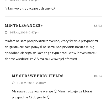
ja tam wole tradycyjne balsamy 🙂
MINTELEGANCE89
REPLY
16 lipca, 2014 - 2:47 pm
miałam balsam pod prysznic z eveline, który średnio przypadł mi
do gustu, ale sam pomysł balsamu pod prysznic bardzo mi się
spodobał, dlatego szukam tego typu produktów innych marek-
dobrze wiedzieć, że AA ma taki w swojej ofercie:)
MY STRAWBERRY FIELDS
REPLY
16 lipca, 2014 - 2:58 pm
Ma nawet trzy różne wersje 🙂 Mam nadzieję, że któraś
przypadnie Ci do gustu 🙂