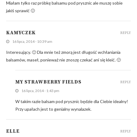
Miałam tylko raz próbkę balsamu pod prysznic ale muszę sobie
jakiś sprawić 🙂
KAMYCZEK
REPLY
16 lipca, 2014 - 10:39 am
Interesujący. 🙂 Dla mnie też zmorą jest długość wchłaniania
balsamów, maseł, ponieważ nie znoszę czekać ani się kleić. 🙂
MY STRAWBERRY FIELDS
REPLY
16 lipca, 2014 - 1:43 pm
W takim razie balsam pod prysznic będzie dla Ciebie idealny!
Przy upałach jest to genialny wynalazek.
ELLE
REPLY