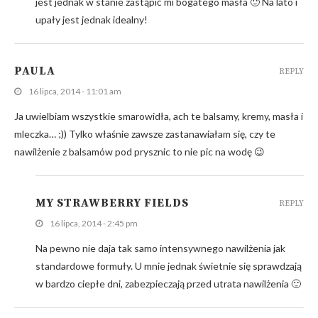
jest jednak w stanie zastąpić mi bogatego masła 🙂 Na lato i
upały jest jednak idealny!
PAULA
REPLY
16 lipca, 2014 - 11:01 am
Ja uwielbiam wszystkie smarowidła, ach te balsamy, kremy, masła i
mleczka… ;)) Tylko właśnie zawsze zastanawiałam się, czy te
nawilżenie z balsamów pod prysznic to nie pic na wodę 😉
MY STRAWBERRY FIELDS
REPLY
16 lipca, 2014 - 2:45 pm
Na pewno nie daja tak samo intensywnego nawilżenia jak
standardowe formuły. U mnie jednak świetnie się sprawdzają
w bardzo ciepłe dni, zabezpieczają przed utrata nawilżenia 🙂