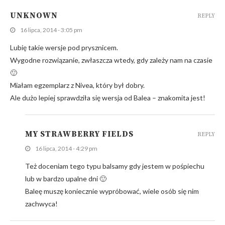
UNKNOWN
REPLY
16 lipca, 2014 - 3:05 pm
Lubię takie wersje pod prysznicem.
Wygodne rozwiązanie, zwłaszcza wtedy, gdy zależy nam na czasie
🙂
Miałam egzemplarz z Nivea, który był dobry.
Ale dużo lepiej sprawdziła się wersja od Balea – znakomita jest!
MY STRAWBERRY FIELDS
REPLY
16 lipca, 2014 - 4:29 pm
Też doceniam tego typu balsamy gdy jestem w pośpiechu
lub w bardzo upalne dni 🙂
Baleę muszę koniecznie wypróbować, wiele osób się nim
zachwyca!