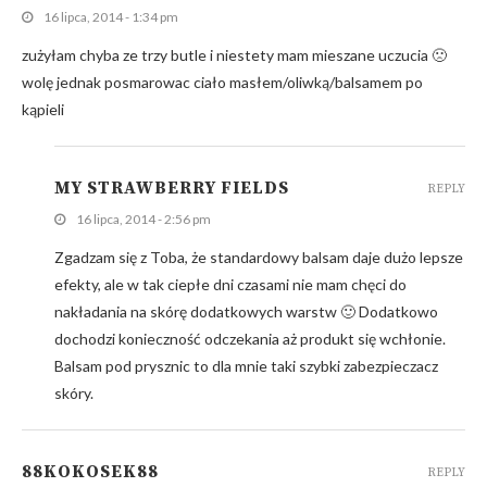
16 lipca, 2014 - 1:34 pm
zużyłam chyba ze trzy butle i niestety mam mieszane uczucia 🙁
wolę jednak posmarowac ciało masłem/oliwką/balsamem po
kąpieli
MY STRAWBERRY FIELDS
REPLY
16 lipca, 2014 - 2:56 pm
Zgadzam się z Toba, że standardowy balsam daje dużo lepsze
efekty, ale w tak ciepłe dni czasami nie mam chęci do
nakładania na skórę dodatkowych warstw 🙂 Dodatkowo
dochodzi konieczność odczekania aż produkt się wchłonie.
Balsam pod prysznic to dla mnie taki szybki zabezpieczacz
skóry.
88KOKOSEK88
REPLY