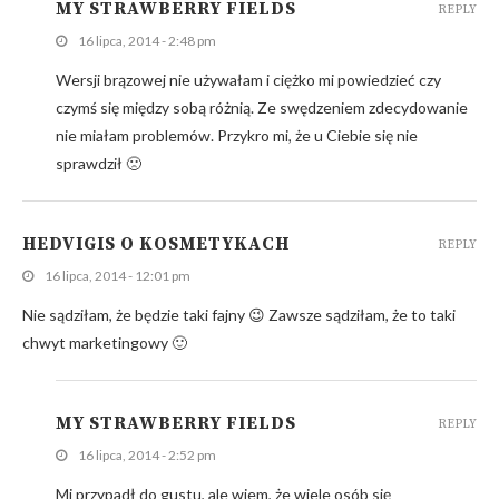
MY STRAWBERRY FIELDS
REPLY
16 lipca, 2014 - 2:48 pm
Wersji brązowej nie używałam i ciężko mi powiedzieć czy
czymś się między sobą różnią. Ze swędzeniem zdecydowanie
nie miałam problemów. Przykro mi, że u Ciebie się nie
sprawdził 🙁
HEDVIGIS O KOSMETYKACH
REPLY
16 lipca, 2014 - 12:01 pm
Nie sądziłam, że będzie taki fajny 😉 Zawsze sądziłam, że to taki
chwyt marketingowy 🙂
MY STRAWBERRY FIELDS
REPLY
16 lipca, 2014 - 2:52 pm
Mi przypadł do gustu, ale wiem, że wiele osób się