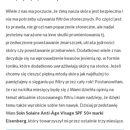
Wiele z nas ma poczucie, że zimą nasza skóra jest bezpieczna i
nie ma potrzeby używania filtrów słonecznych. Po części jest
to prawda, nie grozi nam poparzenie słoneczne, ale nadal
jesteśmy narażone na inne skutki promieniowania tj.
przedwczesne powstawanie zmarszczek, utrata jędrności
skóry czy powstawanie przebarwień. Dodatkowo wiele z nas
decyduje się na wprowadzenie kwasów jesienią np. w formie
toniku, które dodatkowo uwrażliwiają skórę na słońce. Jeżeli
chcemy się cieszyć piękną młodą skóra jak najdłużej to
pamiętajmy o sięganiu po filtry przez cały rok! Postanowiłam,
że raz na kilka miesięcy będę się z Wami dzieliła opinią na
temat aktualnie stosowanego filtru i mam nadzieję, że dzięki
temu także wyrobicie sobie ten nawyk. Dzisiaj przedstawię
Wam
Soin Solaire Anti-Âge Visage SPF 50+ marki
Eisenberg
, który towarzyszył mi przez ostatnie trzy miesiące.