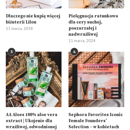
Dlaczego nie kupię więcej
Pielęgnacja ratunkowa
biżuterii Lilou
dla cery suchej,
poszarzałej i
11 marca, 2018
nadwrażliwej
11 marca, 2024
3
4
AA Aloes 100% aloe vera
Sephora Favorites Iconic
extract | Ukojenie dla
Female Founders’
wrażliwej, odwodnionej
Selection – w kobietach