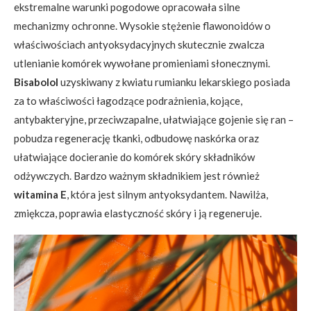
ekstremalne warunki pogodowe opracowała silne
mechanizmy ochronne. Wysokie stężenie flawonoidów o
właściwościach antyoksydacyjnych skutecznie zwalcza
utlenianie komórek wywołane promieniami słonecznymi.
Bisabolol
uzyskiwany z kwiatu rumianku lekarskiego posiada
za to właściwości łagodzące podrażnienia, kojące,
antybakteryjne, przeciwzapalne, ułatwiające gojenie się ran –
pobudza regenerację tkanki, odbudowę naskórka oraz
ułatwiające docieranie do komórek skóry składników
odżywczych. Bardzo ważnym składnikiem jest również
witamina E
, która jest silnym antyoksydantem. Nawilża,
zmiękcza, poprawia elastyczność skóry i ją regeneruje.