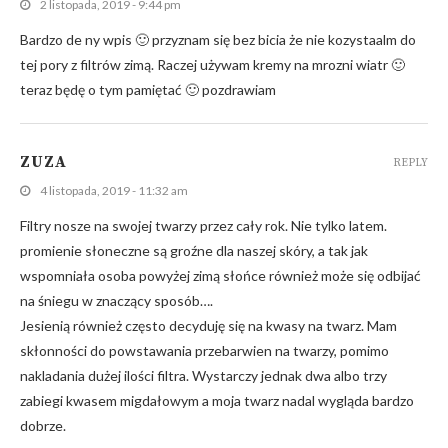
2 listopada, 2019 - 9:44 pm
Bardzo de ny wpis 🙂 przyznam się bez bicia że nie kozystaalm do
tej pory z filtrów zimą. Raczej używam kremy na mrozni wiatr 🙂
teraz będę o tym pamiętać 🙂 pozdrawiam
ZUZA
REPLY
4 listopada, 2019 - 11:32 am
Filtry nosze na swojej twarzy przez cały rok. Nie tylko latem.
promienie słoneczne są groźne dla naszej skóry, a tak jak
wspomniała osoba powyżej zimą słońce również może się odbijać
na śniegu w znaczący sposób….
Jesienią również często decyduję się na kwasy na twarz. Mam
skłonności do powstawania przebarwien na twarzy, pomimo
nakladania dużej ilości filtra. Wystarczy jednak dwa albo trzy
zabiegi kwasem migdałowym a moja twarz nadal wygląda bardzo
dobrze.