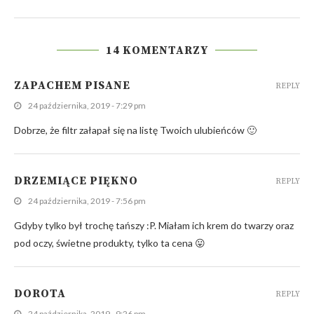
14 KOMENTARZY
ZAPACHEM PISANE
REPLY
24 października, 2019 - 7:29 pm
Dobrze, że filtr załapał się na listę Twoich ulubieńców 🙂
DRZEMIĄCE PIĘKNO
REPLY
24 października, 2019 - 7:56 pm
Gdyby tylko był trochę tańszy :P. Miałam ich krem do twarzy oraz
pod oczy, świetne produkty, tylko ta cena 😛
DOROTA
REPLY
24 października, 2019 - 9:26 pm