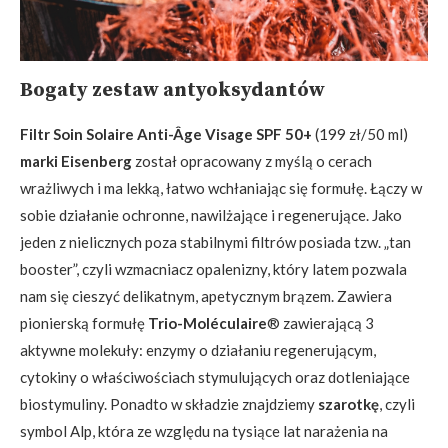
Bogaty zestaw antyoksydantów
Filtr Soin Solaire Anti-Âge Visage SPF 50+
(199 zł/50 ml)
marki Eisenberg
został opracowany z myślą o cerach
wrażliwych i ma lekką, łatwo wchłaniając się formułę. Łączy w
sobie działanie ochronne, nawilżające i regenerujące. Jako
jeden z nielicznych poza stabilnymi filtrów posiada tzw. „tan
booster”, czyli wzmacniacz opalenizny, który latem pozwala
nam się cieszyć delikatnym, apetycznym brązem. Zawiera
pionierską formułę
Trio-Moléculaire
® zawierającą 3
aktywne molekuły: enzymy o działaniu regenerującym,
cytokiny o właściwościach stymulujących oraz dotleniające
biostymuliny. Ponadto w składzie znajdziemy
szarotkę
, czyli
symbol Alp, która ze względu na tysiące lat narażenia na