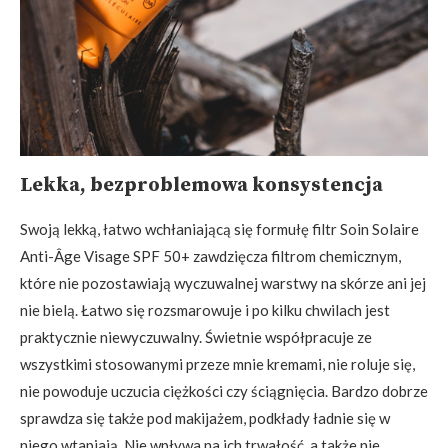
Lekka, bezproblemowa konsystencja
Swoją lekką, łatwo wchłaniającą się formułę filtr Soin Solaire
Anti-Âge Visage SPF 50+ zawdzięcza filtrom chemicznym,
które nie pozostawiają wyczuwalnej warstwy na skórze ani jej
nie bielą. Łatwo się rozsmarowuje i po kilku chwilach jest
praktycznie niewyczuwalny. Świetnie współpracuje ze
wszystkimi stosowanymi przeze mnie kremami, nie roluje się,
nie powoduje uczucia ciężkości czy ściągnięcia. Bardzo dobrze
sprawdza się także pod makijażem, podkłady ładnie się w
niego wtapiają. Nie wpływa na ich trwałość, a także nie