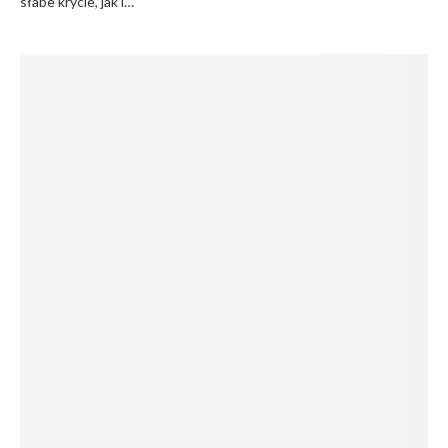
słabe krycie, jak i…