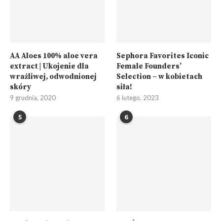
AA Aloes 100% aloe vera
Sephora Favorites Iconic
extract | Ukojenie dla
Female Founders’
wrażliwej, odwodnionej
Selection – w kobietach
skóry
siła!
9 grudnia, 2020
6 lutego, 2023
5
6