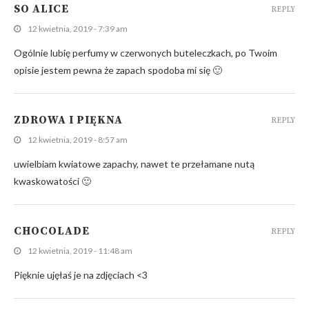
SO ALICE
REPLY
12 kwietnia, 2019 - 7:39 am
Ogólnie lubię perfumy w czerwonych buteleczkach, po Twoim
opisie jestem pewna że zapach spodoba mi się 🙂
ZDROWA I PIĘKNA
REPLY
12 kwietnia, 2019 - 8:57 am
uwielbiam kwiatowe zapachy, nawet te przełamane nutą
kwaskowatości 🙂
CHOCOLADE
REPLY
12 kwietnia, 2019 - 11:48 am
Pięknie ujęłaś je na zdjęciach <3