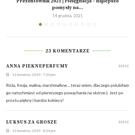
Prezentownik 2021 | Pielęgnacja – najlepsze
pomysły na...
14 grudnia, 2021
23 KOMENTARZE
ANNA PIEKNEPERFUMY
REPLY
11 kwietnia, 2019 - 7:50 pm
Róża, frezja, malina, marshmallow… teraz wiem, dlaczego polubiłam
go natychmiast od pierwszego powąchania na skórze:). Jest po
prostu piękny i bardzo kobiecy!
LUKSUS ZA GROSZE
REPLY
11 kwietnia, 2019 - 8:34 pm