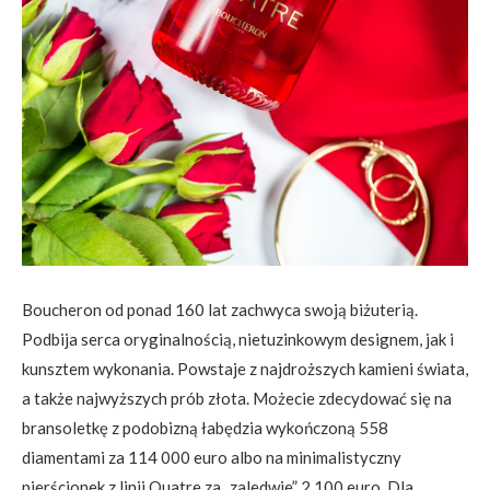
Boucheron od ponad 160 lat zachwyca swoją biżuterią.
Podbija serca oryginalnością, nietuzinkowym designem, jak i
kunsztem wykonania. Powstaje z najdroższych kamieni świata,
a także najwyższych prób złota. Możecie zdecydować się na
bransoletkę z podobizną łabędzia wykończoną 558
diamentami za 114 000 euro albo na minimalistyczny
pierścionek z linii Quatre za „zaledwie” 2 100 euro. Dla