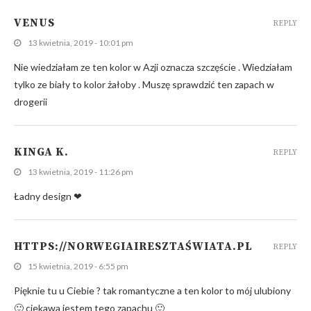
VENUS
REPLY
13 kwietnia, 2019 - 10:01 pm
Nie wiedziałam ze ten kolor w Azji oznacza szczęście . Wiedziałam
tylko ze biały to kolor żałoby . Muszę sprawdzić ten zapach w
drogerii
KINGA K.
REPLY
13 kwietnia, 2019 - 11:26 pm
Ładny design ❤
HTTPS://NORWEGIAIRESZTAŚWIATA.PL
REPLY
15 kwietnia, 2019 - 6:55 pm
Pięknie tu u Ciebie ? tak romantyczne a ten kolor to mój ulubiony
🙂 ciekawa jestem tego zapachu 🙂