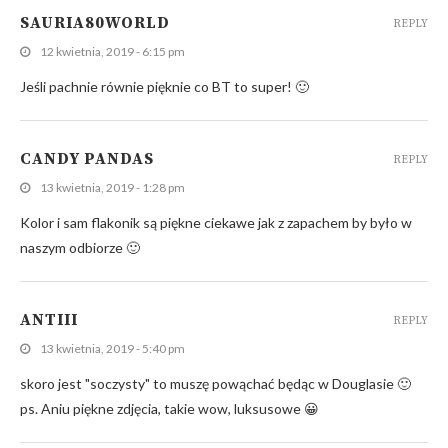
SAURIA80WORLD
REPLY
12 kwietnia, 2019 - 6:15 pm
Jeśli pachnie równie pięknie co BT to super! 🙂
CANDY PANDAS
REPLY
13 kwietnia, 2019 - 1:28 pm
Kolor i sam flakonik są piękne ciekawe jak z zapachem by było w
naszym odbiorze 🙂
ANTIII
REPLY
13 kwietnia, 2019 - 5:40 pm
skoro jest "soczysty" to muszę powąchać będąc w Douglasie 🙂
ps. Aniu piękne zdjęcia, takie wow, luksusowe 😀