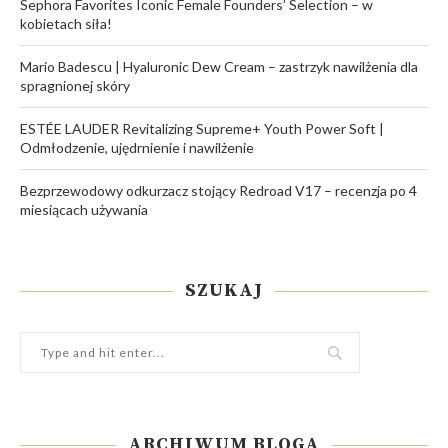
Sephora Favorites Iconic Female Founders’ Selection – w
kobietach siła!
Mario Badescu | Hyaluronic Dew Cream – zastrzyk nawilżenia dla
spragnionej skóry
ESTÉE LAUDER Revitalizing Supreme+ Youth Power Soft |
Odmłodzenie, ujędrnienie i nawilżenie
Bezprzewodowy odkurzacz stojący Redroad V17 – recenzja po 4
miesiącach używania
SZUKAJ
ARCHIWUM BLOGA