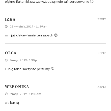
piękne flakoniki zawsze wzbudzą moje zainteresowanie 🙂
IZKA
REPLY
23 kwietnia, 2019 - 11:39 am
mm już ciekawi mnie ten zapach 🙂
OLGA
REPLY
8 maja, 2019 - 1:30 pm
Lubię takie soczyste perfumy 🙂
WERONIKA
REPLY
9 maja, 2019 - 11:48 am
ale kuszą