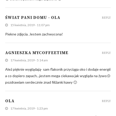
ŚWIAT PANI DOMU - OLA
REPLY
15 kwietnia, 2019 - 11:07 pm
Piekne zdjęcia. Jestem zachwycona!
AGNIESZKA MYCOFFEETIME
REPLY
17 kwietnia, 2019 - 5:14 am
Ależ pięknie wyglądają- sam flakonik przyciąga oko i dodaje energii
a co dopiero zapach…jestem mega ciekawa jak wygląda na żywo:D
pozdrawiam serdecznie znad filiżanki kawy 🙂
OLA
REPLY
17 kwietnia, 2019 - 1:23 pm