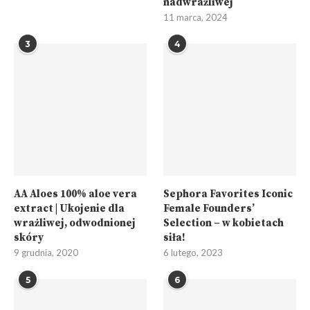
nadwrażliwej
11 marca, 2024
3
4
AA Aloes 100% aloe vera
Sephora Favorites Iconic
extract | Ukojenie dla
Female Founders’
wrażliwej, odwodnionej
Selection – w kobietach
skóry
siła!
9 grudnia, 2020
6 lutego, 2023
5
6