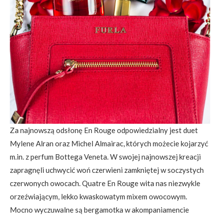
Za najnowszą odsłonę En Rouge odpowiedzialny jest duet
Mylene Alran oraz Michel Almairac, których możecie kojarzyć
m.in. z perfum Bottega Veneta. W swojej najnowszej kreacji
zapragnęli uchwycić woń czerwieni zamkniętej w soczystych
czerwonych owocach. Quatre En Rouge wita nas niezwykle
orzeźwiającym, lekko kwaskowatym mixem owocowym.
Mocno wyczuwalne są bergamotka w akompaniamencie