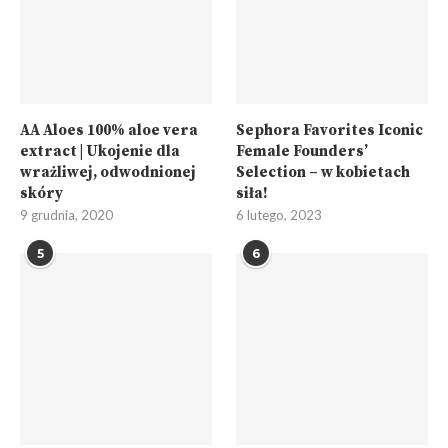
AA Aloes 100% aloe vera
Sephora Favorites Iconic
extract | Ukojenie dla
Female Founders’
wrażliwej, odwodnionej
Selection – w kobietach
skóry
siła!
9 grudnia, 2020
6 lutego, 2023
5
6