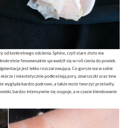
y od konkretnego odcienia. Sphinx, czyli stare złoto ma
dnokrotnie fenomenalnie sprawdził się w roli cienia do powiek.
 pigmentacja jest lekko rozczarowująca. Co gorsze ma w sobie
 skórze i nieestetycznie podkreślają pory, zmarszczki oraz inne
e wygląda bardzo pudrowo, a także może tworzyć prześwity.
powieki, bardzo intensywnie się osypuje, a w czasie blendowanie