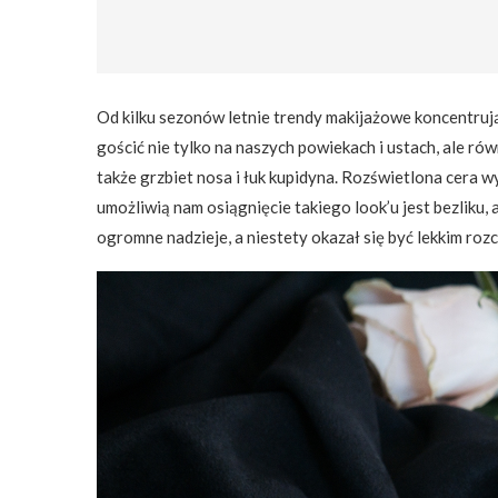
Od kilku sezonów letnie trendy makijażowe koncentruj
gościć nie tylko na naszych powiekach i ustach, ale ró
także grzbiet nosa i łuk kupidyna. Rozświetlona cera 
umożliwią nam osiągnięcie takiego look’u jest bezliku
ogromne nadzieje, a niestety okazał się być lekkim ro