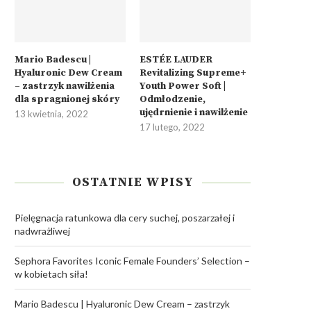
Mario Badescu |
ESTÉE LAUDER
Hyaluronic Dew Cream
Revitalizing Supreme+
– zastrzyk nawilżenia
Youth Power Soft |
dla spragnionej skóry
Odmłodzenie,
ujędrnienie i nawilżenie
13 kwietnia, 2022
17 lutego, 2022
OSTATNIE WPISY
Pielęgnacja ratunkowa dla cery suchej, poszarzałej i
nadwrażliwej
Sephora Favorites Iconic Female Founders’ Selection –
w kobietach siła!
Mario Badescu | Hyaluronic Dew Cream – zastrzyk