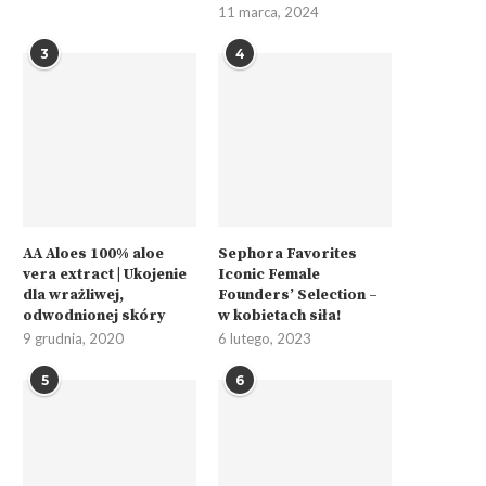
11 marca, 2024
3
4
AA Aloes 100% aloe
Sephora Favorites
vera extract | Ukojenie
Iconic Female
dla wrażliwej,
Founders’ Selection –
odwodnionej skóry
w kobietach siła!
9 grudnia, 2020
6 lutego, 2023
5
6