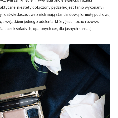
ycznym zamknięciem. Wygląda ono elegancko i dzięki
aktyczne, niestety dołączony pędzelek jest tanio wykonany i
ery rozświetlacze, dwa z nich mają standardową formułę pudrową,
, z wyjątkiem jednego odcienia, który jest mocno różowy.
adaczek śniadych, opalonych cer, dla jasnych karnacji