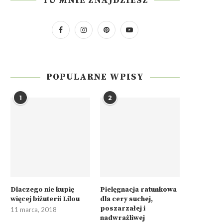
TU MNIE ZNAJDZIESZ
POPULARNE WPISY
1
2
Dlaczego nie kupię
Pielęgnacja ratunkowa
więcej biżuterii Lilou
dla cery suchej,
poszarzałej i
11 marca, 2018
nadwrażliwej