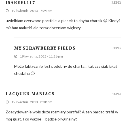
ISABEEL117
REPLY
19 kwietnia, 2013 - 7:29 pm
uwielbiam czerwone portfele, a piesek to chyba charcik 😉 Kiedyś
miałam malutki, ale teraz doceniam większy
MY STRAWBERRY FIELDS
REPLY
19 kwietnia, 2013 - 11:26 pm
Może faktycznie jest podobny do charta… tak czy siak jakaś
chudzina 🙂
LACQUER-MANIACS
REPLY
19 kwietnia, 2013 - 8:38 pm
Zdecydowanie wolę duże rozmiary portfeli! A ten bardzo trafił w
mój gust. I co ważne – będzie oryginalny!