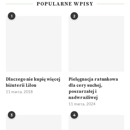
POPULARNE WPISY
1
2
Dlaczego nie kupię więcej
Pielęgnacja ratunkowa
biżuterii Lilou
dla cery suchej,
poszarzałej i
11 marca, 2018
nadwrażliwej
11 marca, 2024
3
4