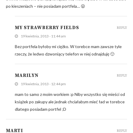
po kieszeniach – nie posiadam portfela… 😛
MY STRAWBERRY FIELDS
REPLY
19 kwietnia, 2013 - 11:44 am
Bez portfela byłoby mi ciężko. W torebce mam zawsze tyle
rzeczy, że ledwo dzwoniący telefon w niej odnajduję 🙂
MARILYN
REPLY
19 kwietnia, 2013 - 12:44 pm
mam to samo z moim workiem :p Niby wszystko się mieści od
książek po zakupy ale jednak chciałabym mieć ład w torebce
dlatego posiadam portfel ;D
MARTI
REPLY