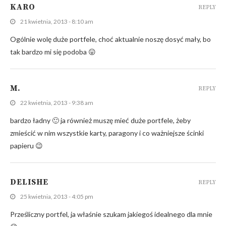
KARO
REPLY
21 kwietnia, 2013 - 8:10 am
Ogólnie wolę duże portfele, choć aktualnie noszę dosyć mały, bo
tak bardzo mi się podoba 😛
M.
REPLY
22 kwietnia, 2013 - 9:38 am
bardzo ładny 🙂 ja również muszę mieć duże portfele, żeby
zmieścić w nim wszystkie karty, paragony i co ważniejsze ścinki
papieru 😉
DELISHE
REPLY
25 kwietnia, 2013 - 4:05 pm
Prześliczny portfel, ja właśnie szukam jakiegoś idealnego dla mnie