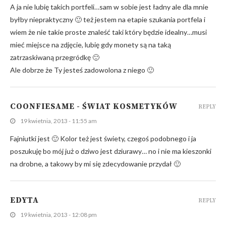
A ja nie lubię takich portfeli…sam w sobie jest ładny ale dla mnie
byłby niepraktyczny 🙂 też jestem na etapie szukania portfela i
wiem że nie takie proste znaleść taki który będzie idealny…musi
mieć miejsce na zdjęcie, lubię gdy monety są na taką
zatrzaskiwaną przegródkę 🙂
Ale dobrze że Ty jesteś zadowolona z niego 🙂
COONFIESAME - ŚWIAT KOSMETYKÓW
REPLY
19 kwietnia, 2013 - 11:55 am
Fajniutki jest 🙂 Kolor też jest świety, czegoś podobnego i ja
poszukuję bo mój już o dziwo jest dziurawy… no i nie ma kieszonki
na drobne, a takowy by mi się zdecydowanie przydał 🙂
EDYTA
REPLY
19 kwietnia, 2013 - 12:08 pm