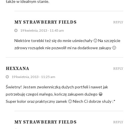
także w idealnym stanie.
MY STRAWBERRY FIELDS
REPLY
19 kwietnia, 2013 - 11:45 am
Niektóre torebki też się do mnie uśmiechały 🙂 Na szczęście
zdrowy rozsądek nie pozwolił mi na dodatkowe zakupy 🙂
HEXXANA
REPLY
19 kwietnia, 2013 - 11:25 am
Świetny! Jestem zwolenniczką dużych portfeli i nawet jak
potrzebuję czegoś małego, kończę zakupem dużego 😀
Super kolor oraz praktyczny zamek 🙂 Niech Ci dobrze służy :*
MY STRAWBERRY FIELDS
REPLY