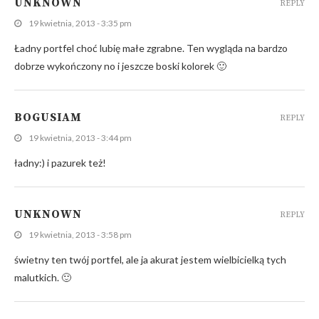
UNKNOWN
REPLY
19 kwietnia, 2013 - 3:35 pm
Ładny portfel choć lubię małe zgrabne. Ten wygląda na bardzo
dobrze wykończony no i jeszcze boski kolorek 🙂
BOGUSIAM
REPLY
19 kwietnia, 2013 - 3:44 pm
ładny:) i pazurek też!
UNKNOWN
REPLY
19 kwietnia, 2013 - 3:58 pm
świetny ten twój portfel, ale ja akurat jestem wielbicielką tych
malutkich. 🙂