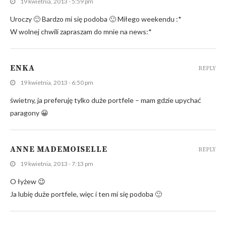
19 kwietnia, 2013 - 5:59 pm
Uroczy 🙂 Bardzo mi się podoba 🙂 Miłego weekendu :*
W wolnej chwili zapraszam do mnie na news:*
ENKA
REPLY
19 kwietnia, 2013 - 6:50 pm
świetny, ja preferuję tylko duże portfele – mam gdzie upychać
paragony 😀
ANNE MADEMOISELLE
REPLY
19 kwietnia, 2013 - 7:13 pm
O łyżew 😉
Ja lubię duże portfele, więc i ten mi się podoba 🙂