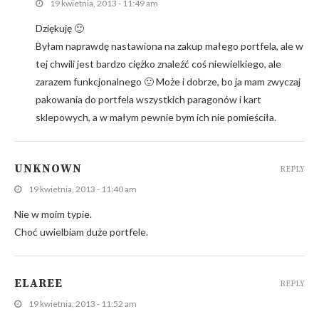
19 kwietnia, 2013 - 11:49 am
Dziękuję 🙂
Byłam naprawdę nastawiona na zakup małego portfela, ale w
tej chwili jest bardzo ciężko znaleźć coś niewielkiego, ale
zarazem funkcjonalnego 🙂 Może i dobrze, bo ja mam zwyczaj
pakowania do portfela wszystkich paragonów i kart
sklepowych, a w małym pewnie bym ich nie pomieściła.
UNKNOWN
REPLY
19 kwietnia, 2013 - 11:40 am
Nie w moim typie.
Choć uwielbiam duże portfele.
ELAREE
REPLY
19 kwietnia, 2013 - 11:52 am