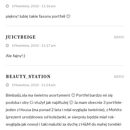
19 kwietnia, 2013 - 11:16 am
piękny! lubię takie fasony portfeli 🙂
JUICYBEIGE
REPLY
19 kwietnia, 2013 - 11:17 am
Ale fajny!:)
BEAUTY_STATION
REPLY
19 kwietnia, 2013 - 11:24 am
Bimba&Lola ma świetny asortyment 🙂 Portfel bardzo mi się
podoba i oby Ci służył jak najdłużej 🙂 Ja mam obecnie 3 portfele-
jeden z Housa (ma ponad 2 lata i ndal wygląda świetnie), z Mohito
(prezent urodzinowy od koleżanki, w sierpniu będzie miał rok-
wygląda jak nowy) i taki malutki za dychę z H&M do małej torebki-