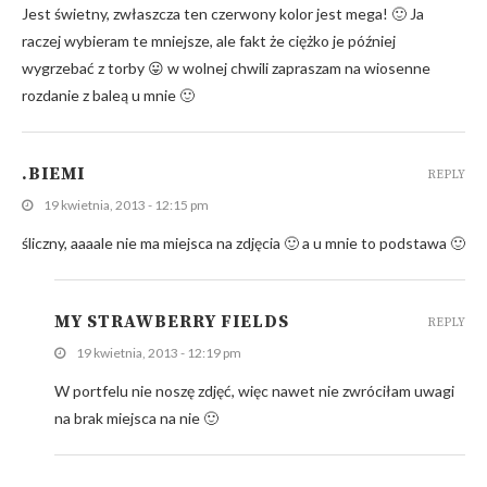
Jest świetny, zwłaszcza ten czerwony kolor jest mega! 🙂 Ja
raczej wybieram te mniejsze, ale fakt że ciężko je później
wygrzebać z torby 😛 w wolnej chwili zapraszam na wiosenne
rozdanie z baleą u mnie 🙂
.BIEMI
REPLY
19 kwietnia, 2013 - 12:15 pm
śliczny, aaaale nie ma miejsca na zdjęcia 🙂 a u mnie to podstawa 🙂
MY STRAWBERRY FIELDS
REPLY
19 kwietnia, 2013 - 12:19 pm
W portfelu nie noszę zdjęć, więc nawet nie zwróciłam uwagi
na brak miejsca na nie 🙂