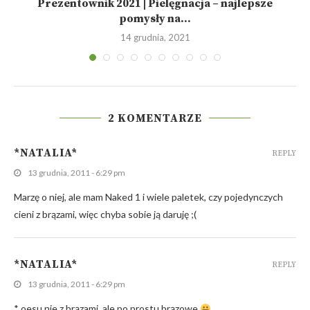
Prezentownik 2021 | Pielęgnacja – najlepsze
pomysły na...
14 grudnia, 2021
2 KOMENTARZE
*NATALIA*
REPLY
13 grudnia, 2011 - 6:29 pm
Marzę o niej, ale mam Naked 1 i wiele paletek, czy pojedynczych
cieni z brązami, więc chyba sobie ją daruję ;(
*NATALIA*
REPLY
13 grudnia, 2011 - 6:29 pm
* oesu nie z brązami, ale po prostu brązowe