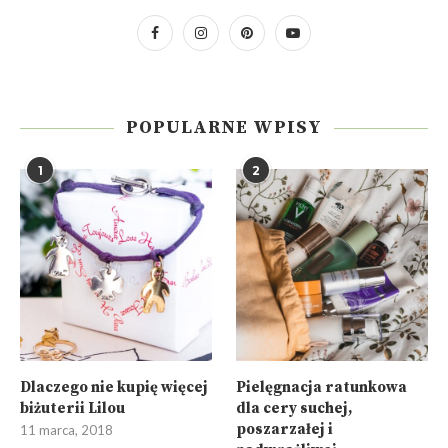
POPULARNE WPISY
1
2
Dlaczego nie kupię więcej
Pielęgnacja ratunkowa
biżuterii Lilou
dla cery suchej,
poszarzałej i
11 marca, 2018