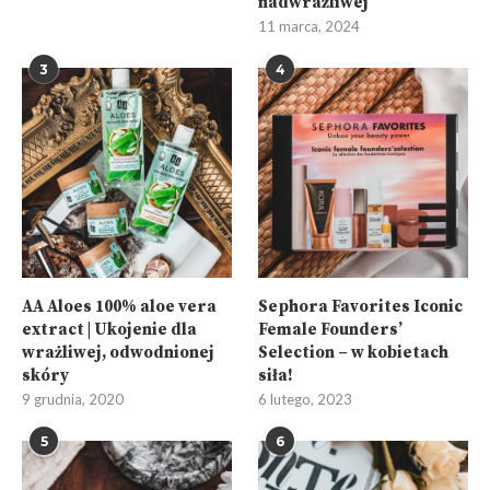
nadwrażliwej
11 marca, 2024
3
4
AA Aloes 100% aloe vera
Sephora Favorites Iconic
extract | Ukojenie dla
Female Founders’
wrażliwej, odwodnionej
Selection – w kobietach
skóry
siła!
9 grudnia, 2020
6 lutego, 2023
5
6