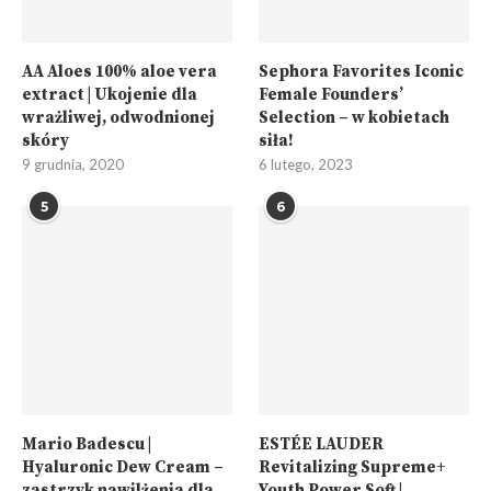
AA Aloes 100% aloe vera
Sephora Favorites Iconic
extract | Ukojenie dla
Female Founders’
wrażliwej, odwodnionej
Selection – w kobietach
skóry
siła!
9 grudnia, 2020
6 lutego, 2023
5
6
Mario Badescu |
ESTÉE LAUDER
Hyaluronic Dew Cream –
Revitalizing Supreme+
zastrzyk nawilżenia dla
Youth Power Soft |