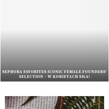
MARIO BADESCU | HYALURONIC DEW CREAM –
ZASTRZYK NAWILŻENIA DLA SPRAGNIONEJ
SKÓRY