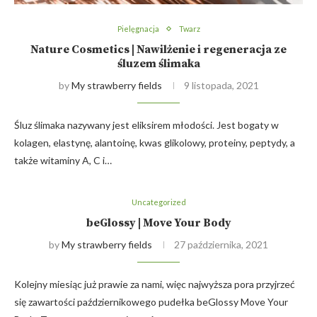
Pielęgnacja
Twarz
Nature Cosmetics | Nawilżenie i regeneracja ze
śluzem ślimaka
by
My strawberry fields
9 listopada, 2021
Śluz ślimaka nazywany jest eliksirem młodości. Jest bogaty w
kolagen, elastynę, alantoinę, kwas glikolowy, proteiny, peptydy, a
także witaminy A, C i…
Uncategorized
beGlossy | Move Your Body
by
My strawberry fields
27 października, 2021
Kolejny miesiąc już prawie za nami, więc najwyższa pora przyjrzeć
się zawartości październikowego pudełka beGlossy Move Your