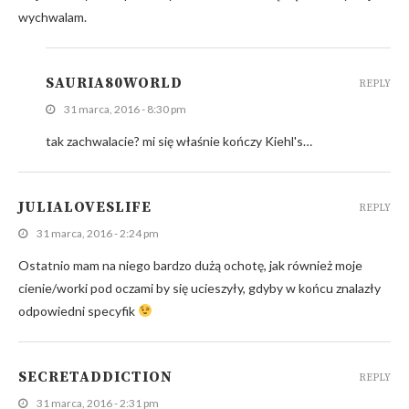
wychwalam.
SAURIA80WORLD
REPLY
31 marca, 2016 - 8:30 pm
tak zachwalacie? mi się właśnie kończy Kiehl's…
JULIALOVESLIFE
REPLY
31 marca, 2016 - 2:24 pm
Ostatnio mam na niego bardzo dużą ochotę, jak również moje
cienie/worki pod oczami by się ucieszyły, gdyby w końcu znalazły
odpowiedni specyfik
SECRETADDICTION
REPLY
31 marca, 2016 - 2:31 pm