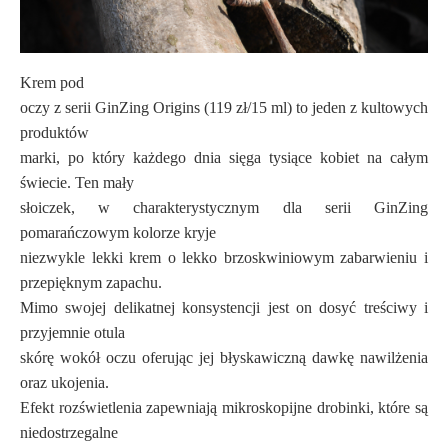
Krem pod
oczy z serii GinZing Origins (119 zł/15 ml) to jeden z kultowych
produktów
marki, po który każdego dnia sięga tysiące kobiet na całym
świecie. Ten mały
słoiczek, w charakterystycznym dla serii GinZing
pomarańczowym kolorze kryje
niezwykle lekki krem o lekko brzoskwiniowym zabarwieniu i
przepięknym zapachu.
Mimo swojej delikatnej konsystencji jest on dosyć treściwy i
przyjemnie otula
skórę wokół oczu oferując jej błyskawiczną dawkę nawilżenia
oraz ukojenia.
Efekt rozświetlenia zapewniają mikroskopijne drobinki, które są
niedostrzegalne