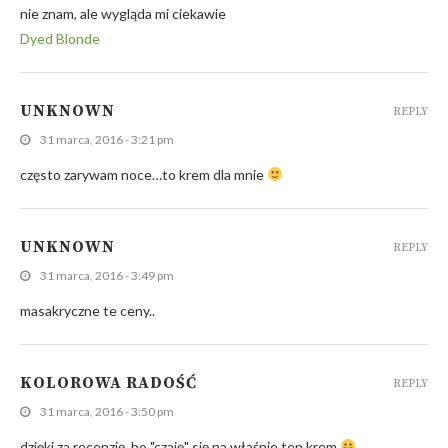
nie znam, ale wygląda mi ciekawie
Dyed Blonde
UNKNOWN
REPLY
31 marca, 2016 - 3:21 pm
często zarywam noce…to krem dla mnie
UNKNOWN
REPLY
31 marca, 2016 - 3:49 pm
masakryczne te ceny..
KOLOROWA RADOŚĆ
REPLY
31 marca, 2016 - 3:50 pm
dzięki za recenzję, bo "czaję" się na właśnie ten krem