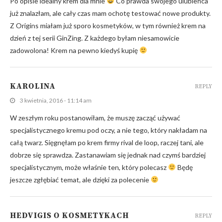
Po opisie idealny krem dla mnie
Co prawda swojego ulubieńca
już znalazłam, ale cały czas mam ochotę testować nowe produkty.
Z Origins miałam już sporo kosmetyków, w tym również krem na
dzień z tej serii GinZing. Z każdego byłam niesamowicie
zadowolona! Krem na pewno kiedyś kupię
KAROLINA
REPLY
3 kwietnia, 2016 - 11:14 am
W zeszłym roku postanowiłam, że muszę zacząć używać
specjalistycznego kremu pod oczy, a nie tego, który nakładam na
całą twarz. Sięgnęłam po krem firmy rival de loop, raczej tani, ale
dobrze się sprawdza. Zastanawiam się jednak nad czymś bardziej
specjalistycznym, może właśnie ten, który polecasz
Będę
jeszcze zgłębiać temat, ale dzięki za polecenie
HEDVIGIS O KOSMETYKACH
REPLY