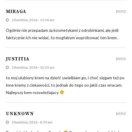
MIRAGA
REPLY
2 kwietnia, 2016 - 11:56 am
Ogólnie nie przepadam za kosmetykami z odrobinkami, ale jeśli
faktycznie ich nie widać, to mogłabym wypróbować ten krem.
JUSTITIA
REPLY
3 kwietnia, 2016 - 12:23 am
to moj ulubiony krem na dzień! uwielbiam go, i choć sięgam też po
inne kremy z ciekawości, to jednak do tego oo jakiś czas wracam.
Najlepszy kem rozswietlajacy
UNKNOWN
REPLY
3 kwietnia, 2016 - 6:19 am