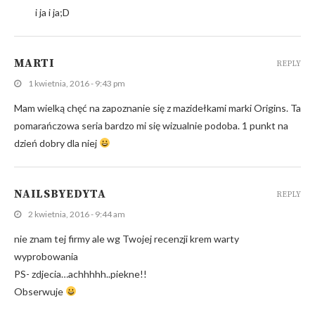
i ja i ja;D
MARTI
REPLY
1 kwietnia, 2016 - 9:43 pm
Mam wielką chęć na zapoznanie się z mazidełkami marki Origins. Ta
pomarańczowa seria bardzo mi się wizualnie podoba. 1 punkt na
dzień dobry dla niej
NAILSBYEDYTA
REPLY
2 kwietnia, 2016 - 9:44 am
nie znam tej firmy ale wg Twojej recenzji krem warty
wyprobowania
PS- zdjecia…achhhhh..piekne!!
Obserwuje