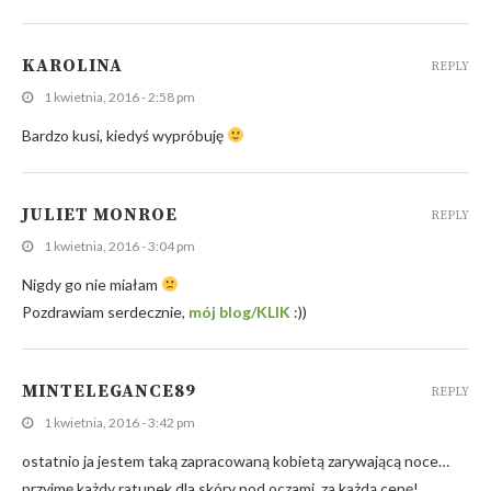
KAROLINA
REPLY
1 kwietnia, 2016 - 2:58 pm
Bardzo kusi, kiedyś wypróbuję
JULIET MONROE
REPLY
1 kwietnia, 2016 - 3:04 pm
Nigdy go nie miałam
Pozdrawiam serdecznie,
mój blog/KLIK
:))
MINTELEGANCE89
REPLY
1 kwietnia, 2016 - 3:42 pm
ostatnio ja jestem taką zapracowaną kobietą zarywającą noce…
przyjmę każdy ratunek dla skóry pod oczami, za każdą cenę!