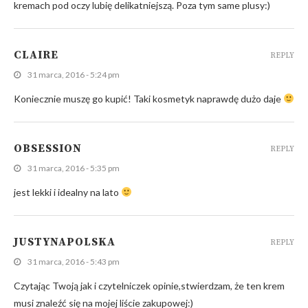
kremach pod oczy lubię delikatniejszą. Poza tym same plusy:)
CLAIRE
REPLY
31 marca, 2016 - 5:24 pm
Koniecznie muszę go kupić! Taki kosmetyk naprawdę dużo daje
OBSESSION
REPLY
31 marca, 2016 - 5:35 pm
jest lekki i idealny na lato
JUSTYNAPOLSKA
REPLY
31 marca, 2016 - 5:43 pm
Czytając Twoją jak i czytelniczek opinie,stwierdzam, że ten krem
musi znaleźć się na mojej liście zakupowej:)