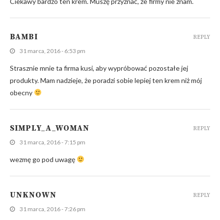
Ciekawy bardzo ten krem. Muszę przyznać, że firmy nie znam.
BAMBI
REPLY
31 marca, 2016 - 6:53 pm
Strasznie mnie ta firma kusi, aby wypróbować pozostałe jej
produkty. Mam nadzieje, że poradzi sobie lepiej ten krem niż mój
obecny
SIMPLY_A_WOMAN
REPLY
31 marca, 2016 - 7:15 pm
wezmę go pod uwagę
UNKNOWN
REPLY
31 marca, 2016 - 7:26 pm