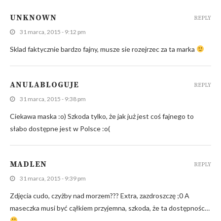
UNKNOWN
REPLY
31 marca, 2015 - 9:12 pm
Sklad faktycznie bardzo fajny, musze sie rozejrzec za ta marka
ANULABLOGUJE
REPLY
31 marca, 2015 - 9:38 pm
Ciekawa maska :o) Szkoda tylko, że jak już jest coś fajnego to
słabo dostępne jest w Polsce :o(
MADLEN
REPLY
31 marca, 2015 - 9:39 pm
Zdjęcia cudo, czyżby nad morzem??? Extra, zazdroszczę ;0 A
maseczka musi być cąłkiem przyjemna, szkoda, że ta dostępnośc…