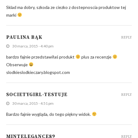
Sklad ma dobry, szkoda ze ciezko z dostepnoscia produktow tej
marki
PAULINA BĄK
REPLY
30 marca, 2015 - 4:40 pm
bardzo fajnie przedstawiłaś produkt
plus za recenzje
Obserwuje
slodkieslodkieczary.blogspot.com
SOCIETYGIRL-TESTUJE
REPLY
30 marca, 2015 - 4:51 pm
Bardzo fajnie wygląda, do tego piękny widok.
MINTELEGANCE89
REPLY