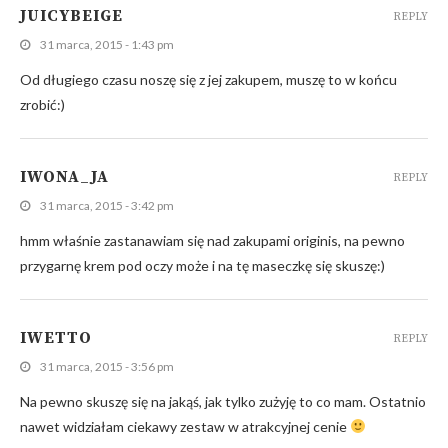
JUICYBEIGE
REPLY
31 marca, 2015 - 1:43 pm
Od długiego czasu noszę się z jej zakupem, muszę to w końcu
zrobić:)
IWONA_JA
REPLY
31 marca, 2015 - 3:42 pm
hmm właśnie zastanawiam się nad zakupami originis, na pewno
przygarnę krem pod oczy może i na tę maseczkę się skuszę:)
IWETTO
REPLY
31 marca, 2015 - 3:56 pm
Na pewno skuszę się na jakąś, jak tylko zużyję to co mam. Ostatnio
nawet widziałam ciekawy zestaw w atrakcyjnej cenie