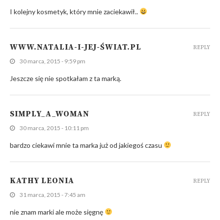
I kolejny kosmetyk, który mnie zaciekawił..
WWW.NATALIA-I-JEJ-ŚWIAT.PL
REPLY
30 marca, 2015 - 9:59 pm
Jeszcze się nie spotkałam z ta marką.
SIMPLY_A_WOMAN
REPLY
30 marca, 2015 - 10:11 pm
bardzo ciekawi mnie ta marka już od jakiegoś czasu
KATHY LEONIA
REPLY
31 marca, 2015 - 7:45 am
nie znam marki ale może sięgnę