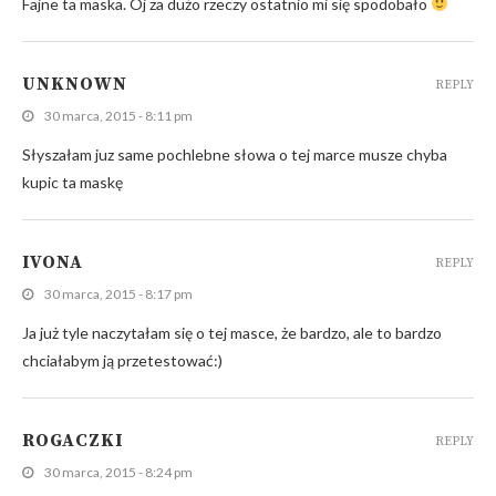
Fajne ta maska. Oj za dużo rzeczy ostatnio mi się spodobało
UNKNOWN
REPLY
30 marca, 2015 - 8:11 pm
Słyszałam juz same pochlebne słowa o tej marce musze chyba
kupic ta maskę
IVONA
REPLY
30 marca, 2015 - 8:17 pm
Ja już tyle naczytałam się o tej masce, że bardzo, ale to bardzo
chciałabym ją przetestować:)
ROGACZKI
REPLY
30 marca, 2015 - 8:24 pm