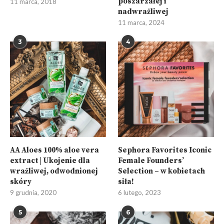
poszarzałej i
11 marca, 2018
nadwrażliwej
11 marca, 2024
3
4
AA Aloes 100% aloe vera
Sephora Favorites Iconic
extract | Ukojenie dla
Female Founders’
wrażliwej, odwodnionej
Selection – w kobietach
skóry
siła!
9 grudnia, 2020
6 lutego, 2023
5
6