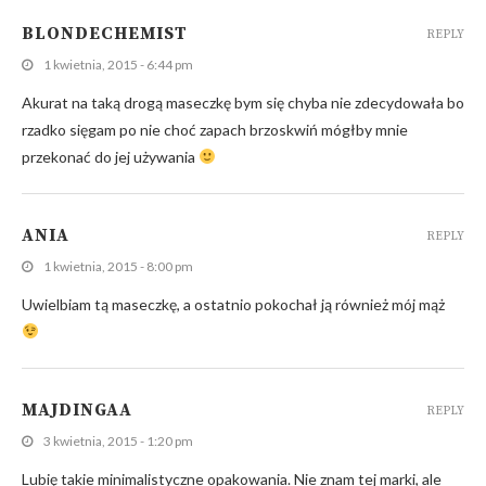
BLONDECHEMIST
REPLY
1 kwietnia, 2015 - 6:44 pm
Akurat na taką drogą maseczkę bym się chyba nie zdecydowała bo
rzadko sięgam po nie choć zapach brzoskwiń mógłby mnie
przekonać do jej używania
ANIA
REPLY
1 kwietnia, 2015 - 8:00 pm
Uwielbiam tą maseczkę, a ostatnio pokochał ją również mój mąż
MAJDINGAA
REPLY
3 kwietnia, 2015 - 1:20 pm
Lubię takie minimalistyczne opakowania. Nie znam tej marki, ale