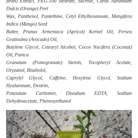
Bran) Extract, PEG-100 Stearate, Sucrose, Citrus Aurantium
Dulcis (Orange) Peel
Wax, Panthenol, Pantethine, Cetyl Ethylhexanoate, Mangifera
Indica (Mango) Seed
Butter, Prunus Armeniaca (Apricot) Kernel Oil, Persea
Gratissima (Avocado) Oil,
Butylene Glycol, Cetearyl Alcohol, Cocos Nucifera (Coconut)
Oil, Punica
Granatum (Pomegranate) Sterols, Tocopheryl Acetate,
Oryzanol, Bisabolol,
Caprylyl Glycol, Caffeine, Hexylene Glycol, Sodium
Hyaluronate, Dextrin,
Potassium Carbomer, Disodium EDTA, Sodium
Dehydroacetate, Phenoxyethanol