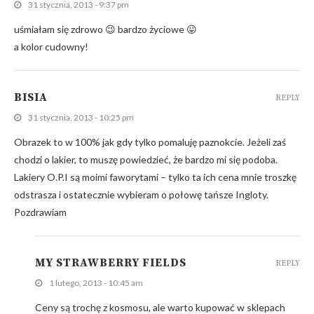
31 stycznia, 2013 - 9:37 pm
uśmiałam się zdrowo 😉 bardzo życiowe 😛
a kolor cudowny!
BISIA
REPLY
31 stycznia, 2013 - 10:25 pm
Obrazek to w 100% jak gdy tylko pomaluję paznokcie. Jeżeli zaś
chodzi o lakier, to muszę powiedzieć, że bardzo mi się podoba.
Lakiery O.P.I są moimi faworytami – tylko ta ich cena mnie troszkę
odstrasza i ostatecznie wybieram o połowę tańsze Ingloty.
Pozdrawiam
MY STRAWBERRY FIELDS
REPLY
1 lutego, 2013 - 10:45 am
Ceny są trochę z kosmosu, ale warto kupować w sklepach