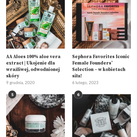
AA Aloes 100% aloe vera
Sephora Favorites Iconic
extract | Ukojenie dla
Female Founders’
wrażliwej, odwodnionej
Selection – w kobietach
skóry
siła!
9 grudnia, 2020
6 lutego, 2023
5
6