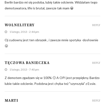
Berlin bardzo mi się podoba, lubię takie odcienie. Widziałam tego
demotywatora, life is brutal, zawsze tak mam 😀
WOLNELITERY
REPLY
1 lutego, 2013 - 2:44 pm
Oj cudowny jest ten obrazek , i zawsze mnie spotyka -dosłownie
😛
TĘCZOWA BANIECZKA
REPLY
1 lutego, 2013 - 7:40 pm
Z demotem zgadzam się w 100% 🙂 A OPI jest przepiękny. Bardzo
lubie takie odcienie. Podobna jest chyba też "szynszyla" z Essie.
MARTI
REPLY