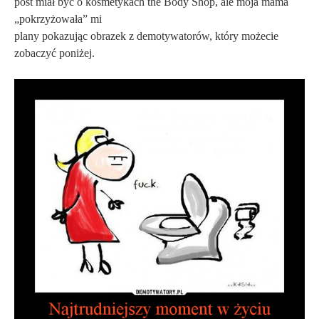
post miał być o kosmetykach the Body Shop, ale moja mama
„pokrzyżowała” mi
plany pokazując obrazek z demotywatorów, który możecie
zobaczyć poniżej.