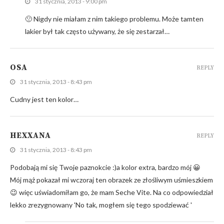
31 stycznia, 2013 - 9:00 pm
🙁 Nigdy nie miałam z nim takiego problemu. Może tamten
lakier był tak często używany, że się zestarzał…
OSA
REPLY
31 stycznia, 2013 - 8:43 pm
Cudny jest ten kolor…
HEXXANA
REPLY
31 stycznia, 2013 - 8:43 pm
Podobają mi się Twoje paznokcie :)a kolor extra, bardzo mój 😀
Mój mąż pokazał mi wczoraj ten obrazek ze złośliwym uśmieszkiem
😉 więc uświadomiłam go, że mam Seche Vite. Na co odpowiedział
lekko zrezygnowany 'No tak, mogłem się tego spodziewać '