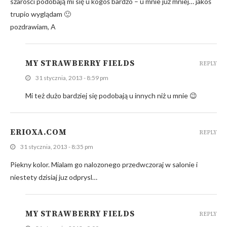
szarości podobają mi się u kogoś bardzo – u mnie już mniej… jakoś
trupio wyglądam 🙂
pozdrawiam, A
MY STRAWBERRY FIELDS
REPLY
31 stycznia, 2013 - 8:59 pm
Mi też dużo bardziej się podobają u innych niż u mnie 😉
ERIOXA.COM
REPLY
31 stycznia, 2013 - 8:35 pm
Piekny kolor. Mialam go nalozonego przedwczoraj w salonie i
niestety dzisiaj juz odprysl…
MY STRAWBERRY FIELDS
REPLY