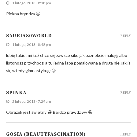
1 lutego, 2013 - 8:18 pm
Piekna bryndza 🙂
SAURIA80WORLD
REPLY
1 lutego, 2013 - 8:48 pm
lubię takie! mi też chce się zawsze siku jak paznokcie maluję, albo
listonosz przychodzi a tu jedna łapa pomalowana a druga nie. jak ja
się wtedy gimnastykuję 😉
SPINKA
REPLY
2 lutego, 2013 - 7:29 am
Obrazek jest świetny 😀 Bardzo prawdziwy 😀
GOSIA (BEAUTYFASCINATION)
REPLY