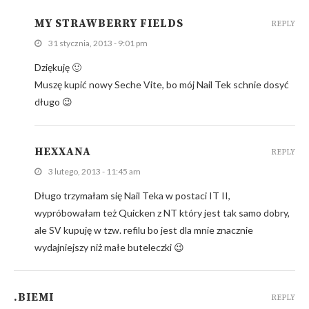
MY STRAWBERRY FIELDS
REPLY
31 stycznia, 2013 - 9:01 pm
Dziękuję 🙂
Muszę kupić nowy Seche Vite, bo mój Nail Tek schnie dosyć
długo 😉
HEXXANA
REPLY
3 lutego, 2013 - 11:45 am
Długo trzymałam się Nail Teka w postaci IT II,
wypróbowałam też Quicken z NT który jest tak samo dobry,
ale SV kupuję w tzw. refilu bo jest dla mnie znacznie
wydajniejszy niż małe buteleczki 😉
.BIEMI
REPLY