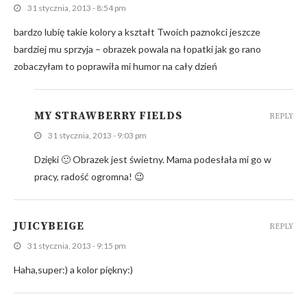
31 stycznia, 2013 - 8:54 pm
bardzo lubię takie kolory a kształt Twoich paznokci jeszcze
bardziej mu sprzyja – obrazek powala na łopatki jak go rano
zobaczyłam to poprawiła mi humor na cały dzień
MY STRAWBERRY FIELDS
REPLY
31 stycznia, 2013 - 9:03 pm
Dzięki 🙂 Obrazek jest świetny. Mama podesłała mi go w
pracy, radość ogromna! 😉
JUICYBEIGE
REPLY
31 stycznia, 2013 - 9:15 pm
Haha,super:) a kolor piękny:)