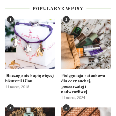
POPULARNE WPISY
1
2
Dlaczego nie kupię więcej
Pielęgnacja ratunkowa
biżuterii Lilou
dla cery suchej,
poszarzałej i
11 marca, 2018
nadwrażliwej
11 marca, 2024
3
4