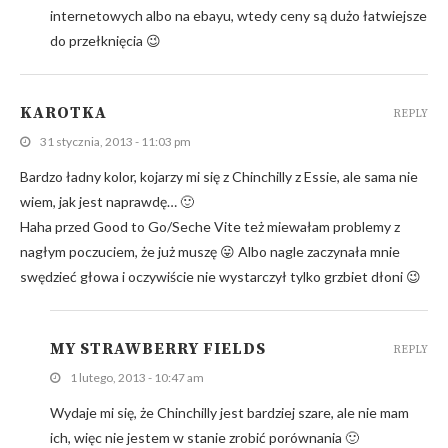
internetowych albo na ebayu, wtedy ceny są dużo łatwiejsze
do przełknięcia 😉
KAROTKA
REPLY
31 stycznia, 2013 - 11:03 pm
Bardzo ładny kolor, kojarzy mi się z Chinchilly z Essie, ale sama nie
wiem, jak jest naprawdę… 🙂
Haha przed Good to Go/Seche Vite też miewałam problemy z
nagłym poczuciem, że już muszę 😛 Albo nagle zaczynała mnie
swędzieć głowa i oczywiście nie wystarczył tylko grzbiet dłoni 😉
MY STRAWBERRY FIELDS
REPLY
1 lutego, 2013 - 10:47 am
Wydaje mi się, że Chinchilly jest bardziej szare, ale nie mam
ich, więc nie jestem w stanie zrobić porównania 🙂