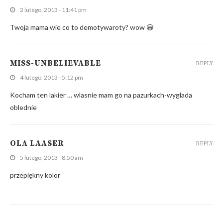
2 lutego, 2013 - 11:41 pm
Twoja mama wie co to demotywaroty? wow 😀
MISS-UNBELIEVABLE
REPLY
4 lutego, 2013 - 5:12 pm
Kocham ten lakier … wlasnie mam go na pazurkach-wyglada
oblednie
OLA LAASER
REPLY
5 lutego, 2013 - 8:50 am
przepiękny kolor