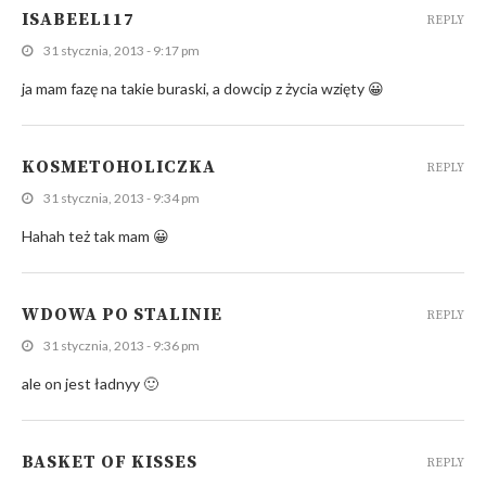
ISABEEL117
REPLY
31 stycznia, 2013 - 9:17 pm
ja mam fazę na takie buraski, a dowcip z życia wzięty 😀
KOSMETOHOLICZKA
REPLY
31 stycznia, 2013 - 9:34 pm
Hahah też tak mam 😀
WDOWA PO STALINIE
REPLY
31 stycznia, 2013 - 9:36 pm
ale on jest ładnyy 🙂
BASKET OF KISSES
REPLY