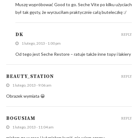
Muszę wypróbować Good to go. Seche Vite po kilku użyciach
był tak gęsty, że wyrzuciłam praktycznie całą buteleczkę :/
DK
REPLY
1 lutego, 2013 - 1:00 pm
Od tego jest Seche Restore – ratuje także inne topy i lakiery
BEAUTY_STATION
REPLY
1 lutego, 2013 - 9:06 am
Obrazek wymiata 😀
BOGUSIAM
REPLY
1 lutego, 2013 - 11:04 am
miałam go w ręce i już miałam kupić, nie wiem czemu