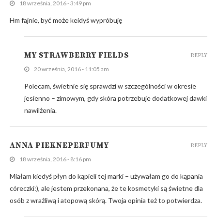
18 września, 2016 - 3:49 pm
Hm fajnie, być może keidyś wypróbuję
MY STRAWBERRY FIELDS
REPLY
20 września, 2016 - 11:05 am
Polecam, świetnie się sprawdzi w szczególności w okresie
jesienno – zimowym, gdy skóra potrzebuje dodatkowej dawki
nawilżenia.
ANNA PIEKNEPERFUMY
REPLY
18 września, 2016 - 8:16 pm
Miałam kiedyś płyn do kąpieli tej marki – używałam go do kąpania
córeczki:), ale jestem przekonana, że te kosmetyki są świetne dla
osób z wrażliwą i atopową skórą. Twoja opinia też to potwierdza.