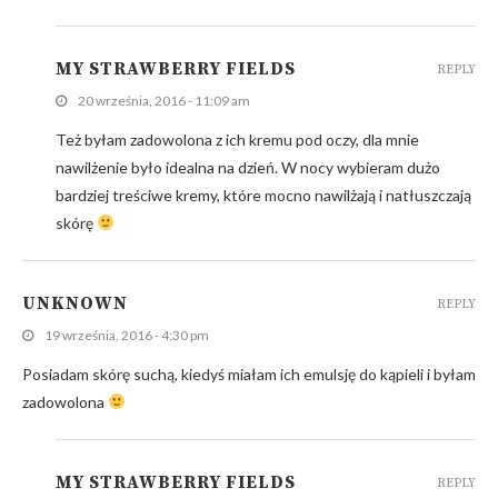
MY STRAWBERRY FIELDS
REPLY
20 września, 2016 - 11:09 am
Też byłam zadowolona z ich kremu pod oczy, dla mnie
nawilżenie było idealna na dzień. W nocy wybieram dużo
bardziej treściwe kremy, które mocno nawilżają i natłuszczają
skórę
UNKNOWN
REPLY
19 września, 2016 - 4:30 pm
Posiadam skórę suchą, kiedyś miałam ich emulsję do kąpieli i byłam
zadowolona
MY STRAWBERRY FIELDS
REPLY