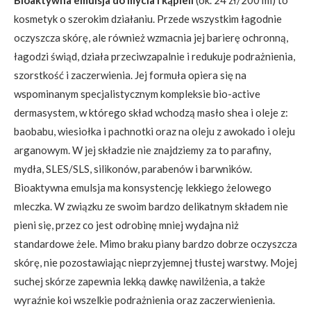
kosmetyk o szerokim działaniu. Przede wszystkim łagodnie
oczyszcza skórę, ale również wzmacnia jej barierę ochronną,
łagodzi świąd, działa przeciwzapalnie i redukuje podrażnienia,
szorstkość i zaczerwienia. Jej formuła opiera się na
wspominanym specjalistycznym kompleksie bio-active
dermasystem, w którego skład wchodzą masło shea i oleje z:
baobabu, wiesiołka i pachnotki oraz na oleju z awokado i oleju
arganowym. W jej składzie nie znajdziemy za to parafiny,
mydła, SLES/SLS, silikonów, parabenów i barwników.
Bioaktywna emulsja ma konsystencję lekkiego żelowego
mleczka. W związku ze swoim bardzo delikatnym składem nie
pieni się, przez co jest odrobinę mniej wydajna niż
standardowe żele. Mimo braku piany bardzo dobrze oczyszcza
skórę, nie pozostawiając nieprzyjemnej tłustej warstwy. Mojej
suchej skórze zapewnia lekką dawkę nawilżenia, a także
wyraźnie koi wszelkie podrażnienia oraz zaczerwienienia.