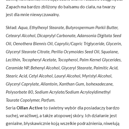
Zapach ma bardzo zbliżony do balsamu do ciała, na twarzy
jest dla mnie niewyczuwalny.
Skład:
Aqua, Ethylhexyl Stearate, Butyrospermum Parkii Butter,
Cetearyl Alcohol, Dicaprylyl Carbonate, Adansonia Digitata Seed
Oil, Oenothera Biennis Oil, Caprylic/Capric Triglyceride, Glycerin,
Glyceryl Stearate Citrate, Perilla Ocymoides Seed Oil, Squalane,
Lecithin, Tocopheryl Acetate, Tocopherol, Palm Kernel Glycerides,
Ceramide NP, Behenyl Alcohol, Glyceryl Stearate, Palmitic Acid,
Stearic Acid, Cetyl Alcohol, Lauryl Alcohol, Myristyl Alcohol,
Glyceryl Caprylate, Allantoin, Xanthan Gum, Isohexadecane,
Polysorbate 80, Sodium Acrylate/Sodium Acryloyldimethyl
Taurate Copolymer, Parfum.
Seria
Oillan Active
to świetny wybór dla posiadaczy bardzo
suchej, wrażliwej, a także atopowej skóry. Ich działanie jest
genialne, błyskawicznie koją wszelkie podrażnienia, niwelują