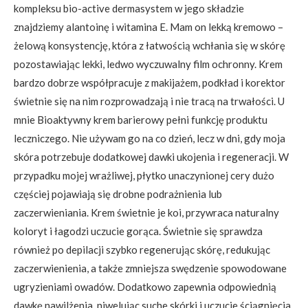
kompleksu bio-active dermasystem w jego składzie
znajdziemy alantoinę i witamina E. Mam on lekką kremowo –
żelową konsystencję, która z łatwością wchłania się w skórę
pozostawiając lekki, ledwo wyczuwalny film ochronny. Krem
bardzo dobrze współpracuje z makijażem, podkład i korektor
świetnie się na nim rozprowadzają i nie tracą na trwałości. U
mnie Bioaktywny krem barierowy pełni funkcję produktu
leczniczego. Nie używam go na co dzień, lecz w dni, gdy moja
skóra potrzebuje dodatkowej dawki ukojenia i regeneracji. W
przypadku mojej wrażliwej, płytko unaczynionej cery dużo
częściej pojawiają się drobne podrażnienia lub
zaczerwieniania. Krem świetnie je koi, przywraca naturalny
koloryt i łagodzi uczucie gorąca. Świetnie się sprawdza
również po depilacji szybko regenerując skórę, redukując
zaczerwienienia, a także zmniejsza swędzenie spowodowane
ugryzieniami owadów. Dodatkowo zapewnia odpowiednią
dawkę nawilżenia, niwelując suche skórki i uczucie ściągnięcia.