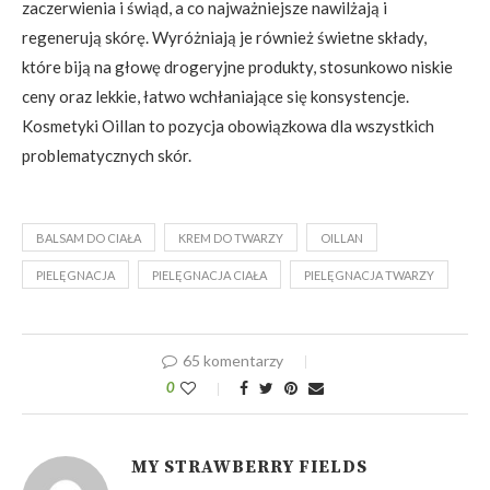
zaczerwienia i świąd, a co najważniejsze nawilżają i
regenerują skórę. Wyróżniają je również świetne składy,
które biją na głowę drogeryjne produkty, stosunkowo niskie
ceny oraz lekkie, łatwo wchłaniające się konsystencje.
Kosmetyki Oillan to pozycja obowiązkowa dla wszystkich
problematycznych skór.
BALSAM DO CIAŁA
KREM DO TWARZY
OILLAN
PIELĘGNACJA
PIELĘGNACJA CIAŁA
PIELĘGNACJA TWARZY
65 komentarzy
0
MY STRAWBERRY FIELDS