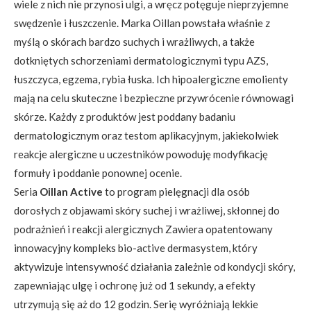
wiele z nich nie przynosi ulgi, a wręcz potęguje nieprzyjemne
swędzenie i łuszczenie. Marka Oillan powstała właśnie z
myślą o skórach bardzo suchych i wrażliwych, a także
dotkniętych schorzeniami dermatologicznymi typu AZS,
łuszczyca, egzema, rybia łuska. Ich hipoalergiczne emolienty
mają na celu skuteczne i bezpieczne przywrócenie równowagi
skórze. Każdy z produktów jest poddany badaniu
dermatologicznym oraz testom aplikacyjnym, jakiekolwiek
reakcje alergiczne u uczestników powoduję modyfikację
formuły i poddanie ponownej ocenie.
Seria
Oillan Active
to program pielęgnacji dla osób
dorosłych z objawami skóry suchej i wrażliwej, skłonnej do
podrażnień i reakcji alergicznych Zawiera opatentowany
innowacyjny kompleks bio-active dermasystem, który
aktywizuje intensywność działania zależnie od kondycji skóry,
zapewniając ulgę i ochronę już od 1 sekundy, a efekty
utrzymują się aż do 12 godzin. Serię wyróżniają lekkie