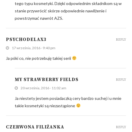
tego typu kosmetyki. Dzięki odpowiednim składnikom są w
stanie przywrócić skórze odpowiednie nawilżenie i
powstrzymać nawrót AZS.
PSYCHODELAX3
REPLY
17 września, 2016 - 9:40 pm
Ja póki co, nie potrzebuję takiej serii
MY STRAWBERRY FIELDS
REPLY
20 września, 2016 - 11:02 am
Ja niestety jestem posiadaczką cery bardzo suchej i u mnie
takie kosmetyki są niezastąpione
CZERWONA FILIŻANKA
REPLY