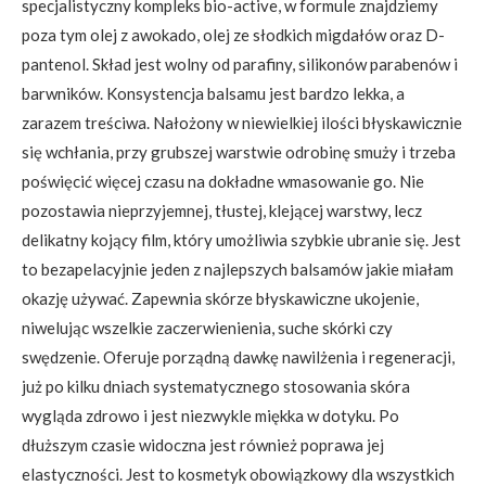
specjalistyczny kompleks bio-active, w formule znajdziemy
poza tym olej z awokado, olej ze słodkich migdałów oraz D-
pantenol. Skład jest wolny od parafiny, silikonów parabenów i
barwników. Konsystencja balsamu jest bardzo lekka, a
zarazem treściwa. Nałożony w niewielkiej ilości błyskawicznie
się wchłania, przy grubszej warstwie odrobinę smuży i trzeba
poświęcić więcej czasu na dokładne wmasowanie go. Nie
pozostawia nieprzyjemnej, tłustej, klejącej warstwy, lecz
delikatny kojący film, który umożliwia szybkie ubranie się. Jest
to bezapelacyjnie jeden z najlepszych balsamów jakie miałam
okazję używać. Zapewnia skórze błyskawiczne ukojenie,
niwelując wszelkie zaczerwienienia, suche skórki czy
swędzenie. Oferuje porządną dawkę nawilżenia i regeneracji,
już po kilku dniach systematycznego stosowania skóra
wygląda zdrowo i jest niezwykle miękka w dotyku. Po
dłuższym czasie widoczna jest również poprawa jej
elastyczności. Jest to kosmetyk obowiązkowy dla wszystkich