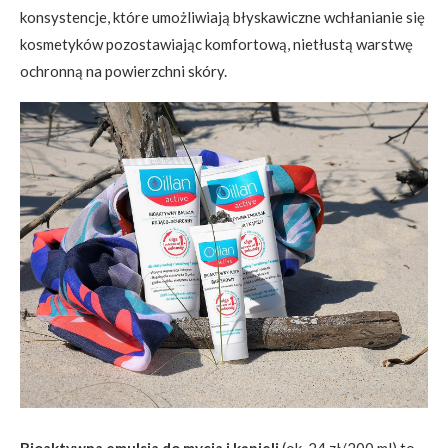
konsystencje, które umożliwiają błyskawiczne wchłanianie się
kosmetyków pozostawiając komfortową, nietłustą warstwę
ochronną na powierzchni skóry.
Bioaktywna emulsja do mycia i kąpieli
(ok. 24 zł/200 ml) to