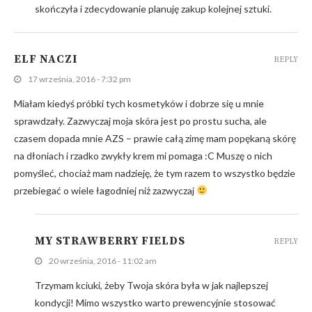
skończyła i zdecydowanie planuję zakup kolejnej sztuki.
ELF NACZI
REPLY
17 września, 2016 - 7:32 pm
Miałam kiedyś próbki tych kosmetyków i dobrze się u mnie
sprawdzały. Zazwyczaj moja skóra jest po prostu sucha, ale
czasem dopada mnie AZS – prawie całą zimę mam popękaną skórę
na dłoniach i rzadko zwykły krem mi pomaga :C Muszę o nich
pomyśleć, chociaż mam nadzieję, że tym razem to wszystko będzie
przebiegać o wiele łagodniej niż zazwyczaj
MY STRAWBERRY FIELDS
REPLY
20 września, 2016 - 11:02 am
Trzymam kciuki, żeby Twoja skóra była w jak najlepszej
kondycji! Mimo wszystko warto prewencyjnie stosować