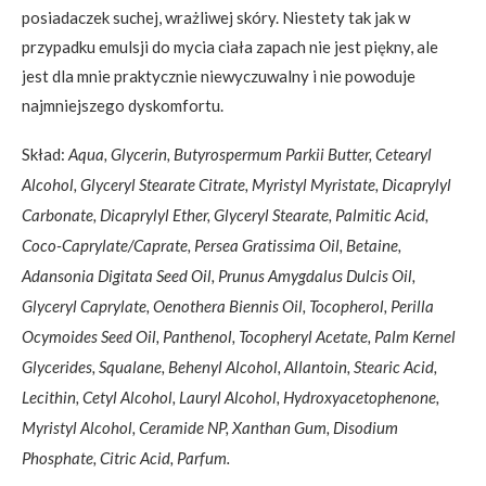
posiadaczek suchej, wrażliwej skóry. Niestety tak jak w
przypadku emulsji do mycia ciała zapach nie jest piękny, ale
jest dla mnie praktycznie niewyczuwalny i nie powoduje
najmniejszego dyskomfortu.
Skład:
Aqua, Glycerin, Butyrospermum Parkii Butter, Cetearyl
Alcohol, Glyceryl Stearate Citrate, Myristyl Myristate, Dicaprylyl
Carbonate, Dicaprylyl Ether, Glyceryl Stearate, Palmitic Acid,
Coco-Caprylate/Caprate, Persea Gratissima Oil, Betaine,
Adansonia Digitata Seed Oil, Prunus Amygdalus Dulcis Oil,
Glyceryl Caprylate, Oenothera Biennis Oil, Tocopherol, Perilla
Ocymoides Seed Oil, Panthenol, Tocopheryl Acetate, Palm Kernel
Glycerides, Squalane, Behenyl Alcohol, Allantoin, Stearic Acid,
Lecithin, Cetyl Alcohol, Lauryl Alcohol, Hydroxyacetophenone,
Myristyl Alcohol, Ceramide NP, Xanthan Gum, Disodium
Phosphate, Citric Acid, Parfum.