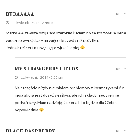
RUDAAAAA
REPLY
11 kwietnia, 2014 - 2:46 pm
Markę AA zawsze omijałam szerokim łukiem bo te ich zwykłe serie
wiecznie wyrządzały mi więcej krzywdy niż pożytku.
Jednak tej serii muszę się przyjrzeć lepiej
MY STRAWBERRY FIELDS
REPLY
11 kwietnia, 2014 - 3:35 pm
Na szczęście nigdy nie miałam problemów z kosmetykami AA,
moja skóra jest dosyć wrażliwa, ale ich składy nigdy jej nie
podrażniały. Mam nadzieję, że seria Eko będzie dla Ciebie
odpowiednia
BLACK RASPBERRY
REPLY