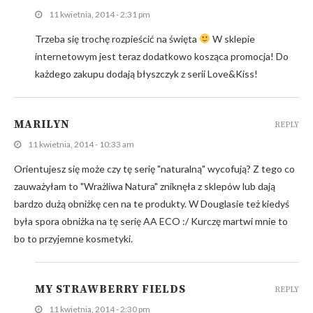
11 kwietnia, 2014 - 2:31 pm
Trzeba się trochę rozpieścić na święta
W sklepie
internetowym jest teraz dodatkowo kosząca promocja! Do
każdego zakupu dodają błyszczyk z serii Love&Kiss!
MARILYN
REPLY
11 kwietnia, 2014 - 10:33 am
Orientujesz się może czy tę serię "naturalną" wycofują? Z tego co
zauważyłam to "Wrażliwa Natura" zniknęła z sklepów lub dają
bardzo dużą obniżkę cen na te produkty. W Douglasie też kiedyś
była spora obniżka na tę serię AA ECO :/ Kurczę martwi mnie to
bo to przyjemne kosmetyki.
MY STRAWBERRY FIELDS
REPLY
11 kwietnia, 2014 - 2:30 pm