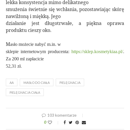
lekka konsystencja mimo delikatnego
smużenia świetnie się wchłania, pozostawiając skórę
nawilżoną i miękką. Jego
działanie jest długotrwałe, a piękna oprawa
produktu cieszy oko.
M
a
sło
możecie nabyć m.in. w
sklepie internetowym producenta:
https://sklep.kosmetykiaa.pl/
.
Za 200 ml zapłacicie
52,31 zł.
AA
MASŁO DO CIAŁA
PIELĘGNACJA
PIELĘGNACJA CIAŁA
103 komentarze
0