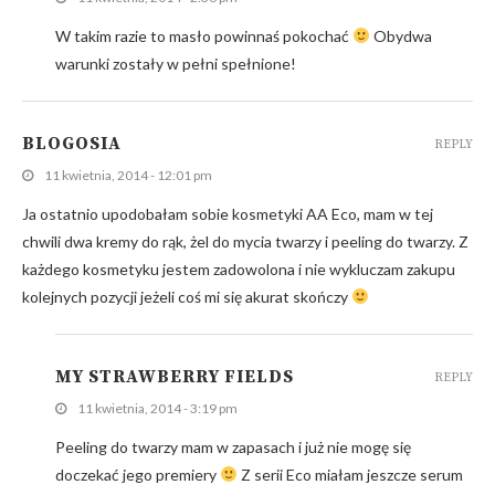
W takim razie to masło powinnaś pokochać
Obydwa
warunki zostały w pełni spełnione!
BLOGOSIA
REPLY
11 kwietnia, 2014 - 12:01 pm
Ja ostatnio upodobałam sobie kosmetyki AA Eco, mam w tej
chwili dwa kremy do rąk, żel do mycia twarzy i peeling do twarzy. Z
każdego kosmetyku jestem zadowolona i nie wykluczam zakupu
kolejnych pozycji jeżeli coś mi się akurat skończy
MY STRAWBERRY FIELDS
REPLY
11 kwietnia, 2014 - 3:19 pm
Peeling do twarzy mam w zapasach i już nie mogę się
doczekać jego premiery
Z serii Eco miałam jeszcze serum