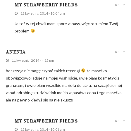
MY STRAWBERRY FIELDS
REPLY
12 kwietnia, 2014 - 10:04 am
Ja też w tej chwili mam spore zapasy, więc rozumiem Twój
problem
ANENIA
REPLY
11 kwietnia, 2014 - 4:12 pm
boszzzz ja nie mogę czytać takich recenzji
to masełko
obowiązkowo ląduje na mojej wish liście, uwielbiam kosmetyki z
granatem, i uwielbiam wszelkie mazidła do ciała, na szczęście mój
zapał odrobinę studzi widok moich zapasów i cena tego masełka,
ale na pewno kiedyś się na nie skuszę
MY STRAWBERRY FIELDS
REPLY
12 kwietnia, 2014 - 10:06 am