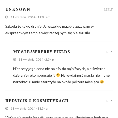
UNKNOWN
REPLY
11 kwietnia, 2014 - 11:03 am
Szkoda że takie drogie. Ja wszelkie mazidła zużywam w
ekspresowym tempie więc raczej bym się nie skusiła.
MY STRAWBERRY FIELDS
REPLY
11 kwietnia, 2014 - 2:34 pm
Niestety jego cena nie należy do najniższych, ale świetne
działanie rekompensuje ją
Na wydajność masła nie mogę
narzekać, u mnie starczyło na około półtora miesiąca
HEDVIGIS O KOSMETYKACH
REPLY
11 kwietnia, 2014 - 11:34 am
"Działanie masła jest długotrwałe, nawet kilkudniowe lenistwo