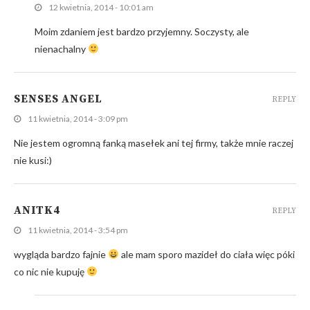
12 kwietnia, 2014 - 10:01 am
Moim zdaniem jest bardzo przyjemny. Soczysty, ale
nienachalny
SENSES ANGEL
REPLY
11 kwietnia, 2014 - 3:09 pm
Nie jestem ogromną fanką masełek ani tej firmy, także mnie raczej
nie kusi:)
ANITK4
REPLY
11 kwietnia, 2014 - 3:54 pm
wygląda bardzo fajnie
ale mam sporo mazideł do ciała więc póki
co nic nie kupuję