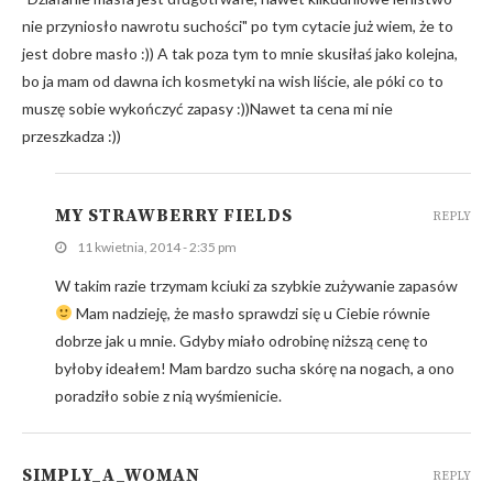
nie przyniosło nawrotu suchości" po tym cytacie już wiem, że to
jest dobre masło :)) A tak poza tym to mnie skusiłaś jako kolejna,
bo ja mam od dawna ich kosmetyki na wish liście, ale póki co to
muszę sobie wykończyć zapasy :))Nawet ta cena mi nie
przeszkadza :))
MY STRAWBERRY FIELDS
REPLY
11 kwietnia, 2014 - 2:35 pm
W takim razie trzymam kciuki za szybkie zużywanie zapasów
Mam nadzieję, że masło sprawdzi się u Ciebie równie
dobrze jak u mnie. Gdyby miało odrobinę niższą cenę to
byłoby ideałem! Mam bardzo sucha skórę na nogach, a ono
poradziło sobie z nią wyśmienicie.
SIMPLY_A_WOMAN
REPLY