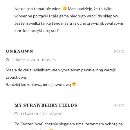
Nic na ten temat nie wiem
Mam nadzieję, że to tylko
wiosenne porządki i cała gama niedługo wróci do sklepów.
Jestem wielką fanką tego masła i z ochotą wypróbowałabym
inne kosmetyki z tej serii.
UNKNOWN
REPLY
11 kwietnia, 2014 - 10:39 am
Masła do ciała uwielbiam, ale wybrałabym pewnie inną wersję
zapachową.
Bardziej jedzeniową, mniej owocową
MY STRAWBERRY FIELDS
REPLY
11 kwietnia, 2014 - 2:32 pm
Po "jedzeniowe" chętnie sięgałam zima, teraz mam ochotę na