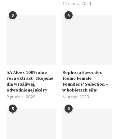
11 marca, 2024
3
4
AA Aloes 100% aloe
Sephora Favorites
vera extract | Ukojenie
Iconic Female
dla wrażliwej,
Founders’ Selection –
odwodnionej skóry
w kobietach siła!
9 grudnia, 2020
6 lutego, 2023
5
6