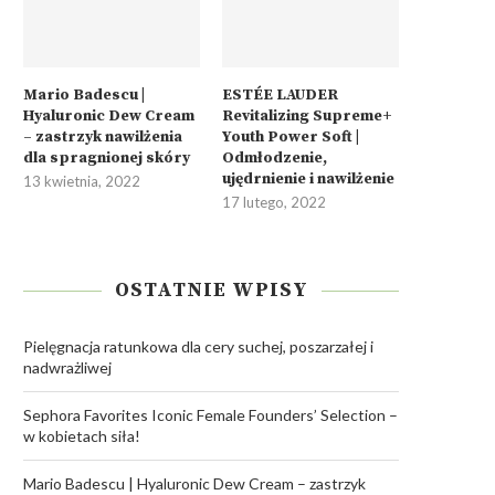
Mario Badescu |
ESTÉE LAUDER
Hyaluronic Dew Cream
Revitalizing Supreme+
– zastrzyk nawilżenia
Youth Power Soft |
dla spragnionej skóry
Odmłodzenie,
ujędrnienie i nawilżenie
13 kwietnia, 2022
17 lutego, 2022
OSTATNIE WPISY
Pielęgnacja ratunkowa dla cery suchej, poszarzałej i
nadwrażliwej
Sephora Favorites Iconic Female Founders’ Selection –
w kobietach siła!
Mario Badescu | Hyaluronic Dew Cream – zastrzyk