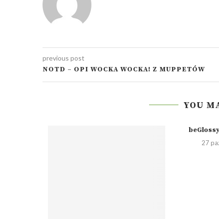
previous post
NOTD – OPI WOCKA WOCKA! Z MUPPETÓW
YOU MA
beGlossy
27 pa