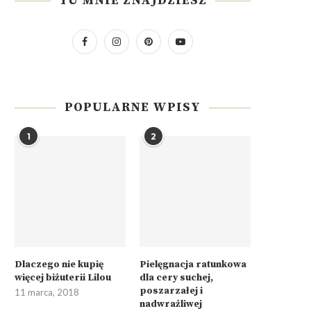
TU MNIE ZNAJDZIESZ
POPULARNE WPISY
1
2
Dlaczego nie kupię
Pielęgnacja ratunkowa
więcej biżuterii Lilou
dla cery suchej,
poszarzałej i
11 marca, 2018
nadwrażliwej