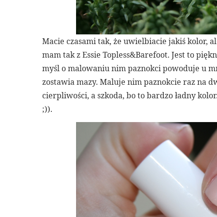
Macie czasami tak, że uwielbiacie jakiś kolor, al
mam tak z Essie Topless&Barefoot. Jest to pięk
myśl o malowaniu nim paznokci powoduje u mnie
zostawia mazy. Maluje nim paznokcie raz na d
cierpliwości, a szkoda, bo to bardzo ładny ko
;)).