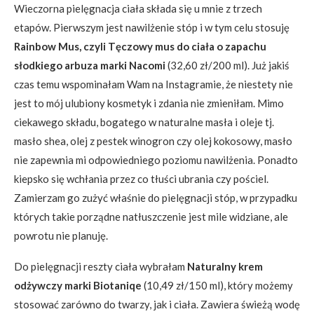
Wieczorna pielęgnacja ciała składa się u mnie z trzech
etapów. Pierwszym jest nawilżenie stóp i w tym celu stosuję
Rainbow Mus, czyli Tęczowy mus do ciała o zapachu
słodkiego arbuza marki Nacomi
(32,60 zł/200 ml). Już jakiś
czas temu wspominałam Wam na Instagramie, że niestety nie
jest to mój ulubiony kosmetyk i zdania nie zmieniłam. Mimo
ciekawego składu, bogatego w naturalne masła i oleje tj.
masło shea, olej z pestek winogron czy olej kokosowy, masło
nie zapewnia mi odpowiedniego poziomu nawilżenia. Ponadto
kiepsko się wchłania przez co tłuści ubrania czy pościel.
Zamierzam go zużyć właśnie do pielęgnacji stóp, w przypadku
których takie porządne natłuszczenie jest mile widziane, ale
powrotu nie planuję.
Do pielęgnacji reszty ciała wybrałam
Naturalny krem
odżywczy marki Biotaniqe
(10,49 zł/150 ml), który możemy
stosować zarówno do twarzy, jak i ciała. Zawiera świeżą wodę