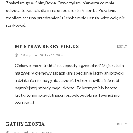
Znalazłam go w ShinyBoxie. Otworzyłam, pierwsze co mnie
odrzuca to zapach, dla mnie on po prostu śmierdzi. Poza tym,
zrobiłam test na przedramieniu i chyba mnie uczula, więc wolę nie
ryzykować.
MY STRAWBERRY FIELDS
REPLY
18 stycznia, 2019 - 11:09 am
Ciekawe, może trafiłaś na zepsuty egzemplarz? Moja sztuka
ma zwykły kremowy zapach (ani specjalnie ładny ani brzydki),
a działaniu nie mogę nic zarzucić. Dobrze nawilża i nie robi
najmniejszej szkody mojej skórze. Te kremy miały bardzo
krótki termin przydatności i prawdopodobnie Twój już nie
wytrzymał…
KATHY LEONIA
REPLY
18 stycznia, 2019 - 8:54 am