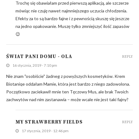
Trochę się obawiałam przed pierwszą aplikacją, ale szczerze
mówiąc nie czuję nawet najmniejszego uczucia chłodzenia.
Efekty za to są bardzo fajne i z pewnością skuszę się jeszcze
na jedno opakowanie. Muszę tylko zmniejszyć ilość zapasów
😉
ŚWIAT PANI DOMU - OLA
REPLY
16 stycznia, 2019 - 7:10 pm
Nie znam "osobiście" żadneg z powyższych kosmetyków. Krem
Biotaniqe oddałam Mamie, która jest bardzo z niego zadowolona.
Początkowo zaciekawił mnie ten Tęczowy Mus, ale brak Twoich
zachwytów nad nim zastanawia – może wcale nie jest taki fajny?
MY STRAWBERRY FIELDS
REPLY
17 stycznia, 2019 - 12:46 pm