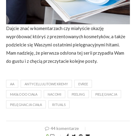
Dajcie znać w komentarzach czy miałyście okazję
wypróbować któryś z prezentowanych kosmetyków, a także
podzielcie się Waszymi ostatnimi pielęgnacyjnymi hitami.
Mam nadzieję, że pierwsza odsłona tej serii przypadła Wam
do gustu i z chęcią przeczytacie kolejne posty.
AA
ANTYCELLULITOWE KREMY
EVREE
MASŁO DO CIAŁA
NACOMI
PEELING
PIELĘGNACJA
PIELĘGNACJA CIAŁA
RITUALS
44 komentarze
0