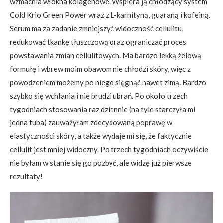
wzmacnia włókna kolagenowe. Wspiera ją chłodzący system
Cold Krio Green Power wraz z L-karnityną, guaraną i kofeiną.
Serum ma za zadanie zmniejszyć widoczność cellulitu,
redukować tkankę tłuszczową oraz ograniczać proces
powstawania zmian cellulitowych. Ma bardzo lekką żelową
formułę i wbrew moim obawom nie chłodzi skóry, więc z
powodzeniem możemy po niego sięgnąć nawet zimą. Bardzo
szybko się wchłania i nie brudzi ubrań. Po około trzech
tygodniach stosowania raz dziennie (na tyle starczyła mi
jedna tuba) zauważyłam zdecydowaną poprawę w
elastyczności skóry, a także wydaje mi się, że faktycznie
cellulit jest mniej widoczny. Po trzech tygodniach oczywiście
nie byłam w stanie się go pozbyć, ale widzę już pierwsze
rezultaty!