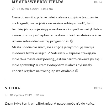
MY STRAWBERRY FIELDS
REPLY
18 stycznia, 2019 - 11:11 am
Cena do najniższych nie należy, ale na szczęście jeszcze nie
ma tragedii, raz na jakiś czas można sobie pozwolić, tym
bardziej jak upoluje się ją w zestawie z innymi kosmetyki lub w
czasie promocji w Sephorze. Jestem od nich uzależniona i nie
umiem sobie odmówić tej przyjemności 😉
Masła Foodie nie znam, ale z chęcią je wypróbuję, wersja
miodowa brzmi kusząco. Z Naturativ w zapasie czekają na
mnie dwa masła oraz peeling, jestem bardzo ciekawa jak się u
mnie sprawdzą! A krem Podopharm miałam i był niezły,
chociaż liczyłam na trochę lepsze działanie 😉
SHEIRA
REPLY
18 stycznia, 2019 - 8:31 am
Znam tylko ten krem z Biotaniqe. A nawet może nie do końca.