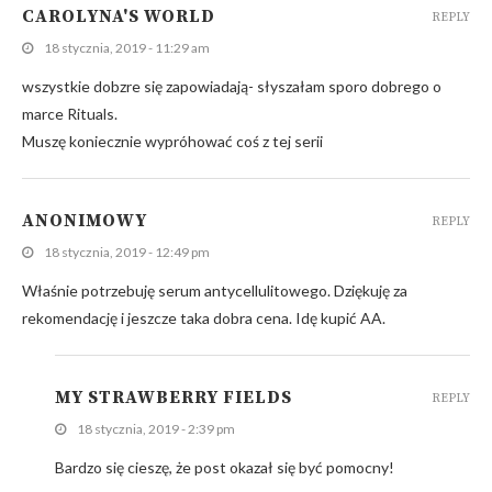
CAROLYNA'S WORLD
REPLY
18 stycznia, 2019 - 11:29 am
wszystkie dobzre się zapowiadają- słyszałam sporo dobrego o
marce Rituals.
Muszę koniecznie wypróhować coś z tej serii
ANONIMOWY
REPLY
18 stycznia, 2019 - 12:49 pm
Właśnie potrzebuję serum antycellulitowego. Dziękuję za
rekomendację i jeszcze taka dobra cena. Idę kupić AA.
MY STRAWBERRY FIELDS
REPLY
18 stycznia, 2019 - 2:39 pm
Bardzo się cieszę, że post okazał się być pomocny!