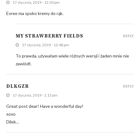
17 stycznia, 2019 - 12:30 pm
Evree ma spoko kremy do rąk.
MY STRAWBERRY FIELDS
REPLY
17 stycznia, 2019 - 12:48 pm
To prawda, używałam wiele różnych wersji i żaden mnie nie
zawiódł.
DLKGZR
REPLY
17 stycznia, 2019 - 1:13 pm
Great post dear! Have a wonderful day!
xoxo
Dilek…