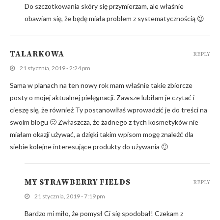
Do szczotkowania skóry się przymierzam, ale właśnie
obawiam się, że będę miała problem z systematycznością 😉
TALARKOWA
REPLY
21 stycznia, 2019 - 2:24 pm
Sama w planach na ten nowy rok mam właśnie takie zbiorcze
posty o mojej aktualnej pielęgnacji. Zawsze lubiłam je czytać i
cieszę się, że również Ty postanowiłaś wprowadzić je do treści na
swoim blogu 🙂 Zwłaszcza, że żadnego z tych kosmetyków nie
miałam okazji używać, a dzięki takim wpisom mogę znaleźć dla
siebie kolejne interesujące produkty do używania 🙂
MY STRAWBERRY FIELDS
REPLY
21 stycznia, 2019 - 7:19 pm
Bardzo mi miło, że pomysł Ci się spodobał! Czekam z