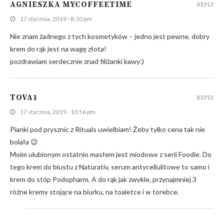
AGNIESZKA MYCOFFEETIME
REPLY
17 stycznia, 2019 - 8:10 pm
Nie znam żadnego z tych kosmetyków – jedno jest pewne, dobry
krem do rąk jest na wagę złota!
pozdrawiam serdecznie znad filiżanki kawy:)
TOVA1
REPLY
17 stycznia, 2019 - 10:56 pm
Pianki pod prysznic z Rituals uwielbiam! Żeby tylko cena tak nie
bolała 😉
Moim ulubionym ostatnio masłem jest miodowe z serii Foodie. Do
tego krem do biustu z Naturativ, serum antycellulitowe to samo i
krem do stóp Podopharm. A do rąk jak zwykle, przynajmniej 3
różne kremy stojące na biurku, na toaletce i w torebce.