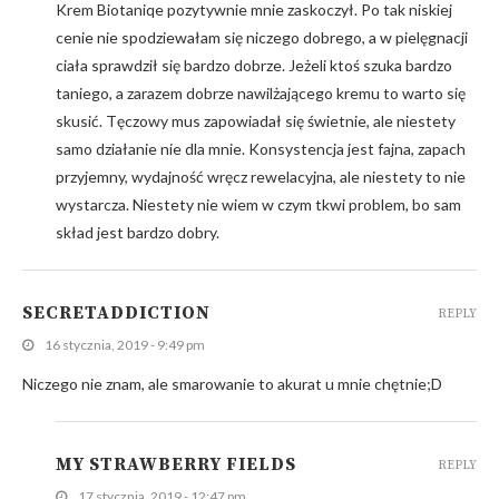
Krem Biotaniqe pozytywnie mnie zaskoczył. Po tak niskiej
cenie nie spodziewałam się niczego dobrego, a w pielęgnacji
ciała sprawdził się bardzo dobrze. Jeżeli ktoś szuka bardzo
taniego, a zarazem dobrze nawilżającego kremu to warto się
skusić. Tęczowy mus zapowiadał się świetnie, ale niestety
samo działanie nie dla mnie. Konsystencja jest fajna, zapach
przyjemny, wydajność wręcz rewelacyjna, ale niestety to nie
wystarcza. Niestety nie wiem w czym tkwi problem, bo sam
skład jest bardzo dobry.
SECRETADDICTION
REPLY
16 stycznia, 2019 - 9:49 pm
Niczego nie znam, ale smarowanie to akurat u mnie chętnie;D
MY STRAWBERRY FIELDS
REPLY
17 stycznia, 2019 - 12:47 pm