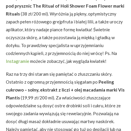
pod prysznic The Ritual of Holi Shower Foam Flower marki
Rituals
(38 zł/200 ml). Wyróżnia ją piękny, optymistyczny
zapach pełen różowego grejpfruta i białej lilii, a także uroczy
aplikator, który nadaje piance formę kwiatka! Świetnie
oczyszcza skórę, a także pozostawia ją miękką i gładką w
dotyku. To prawdziwy specjalista w uprzyjemnianiu
codziennych kąpieli, z przyjemnością do niej wrócę! Ps. Na
Instagramie
możecie zobaczyć, jak wygląda kwiatek!
Raz na trzy dni staram się pamiętać o złuszczaniu skóry.
Ostatnio z ogromną przyjemnością sięgałam po
Peeling
cukrowo – solny, ekstrakt z liczi + olej macadamia marki Vis
Plantis
(19,99 zł/200 ml). Za właściwości złuszczające
odpowiedzialne są dosyć ostre drobinki soli i cukru, które ze
swojego zadania wywiązują się rewelacyjnie. Pozwalają na
dosyć długi masaż dokładnie usuwając martwy naskórek.
Należy pamiętać, aby nie stosować go tuż po depilacji lub na