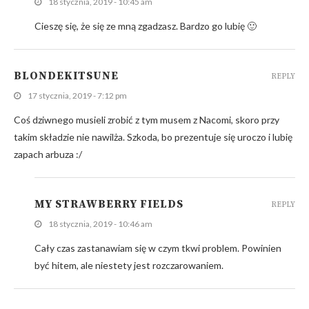
18 stycznia, 2019 - 10:45 am
Cieszę się, że się ze mną zgadzasz. Bardzo go lubię 🙂
BLONDEKITSUNE
REPLY
17 stycznia, 2019 - 7:12 pm
Coś dziwnego musieli zrobić z tym musem z Nacomi, skoro przy
takim składzie nie nawilża. Szkoda, bo prezentuje się uroczo i lubię
zapach arbuza :/
MY STRAWBERRY FIELDS
REPLY
18 stycznia, 2019 - 10:46 am
Cały czas zastanawiam się w czym tkwi problem. Powinien
być hitem, ale niestety jest rozczarowaniem.