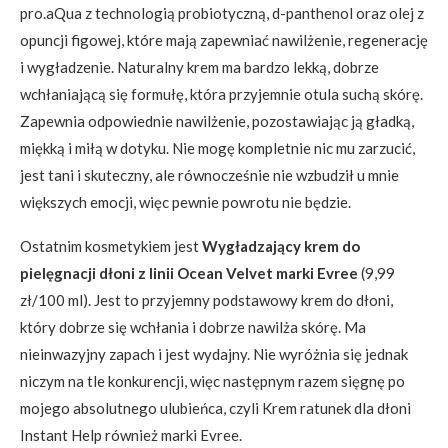
pro.aQua z technologią probiotyczną, d-panthenol oraz olej z
opuncji figowej, które mają zapewniać nawilżenie, regenerację
i wygładzenie. Naturalny krem ma bardzo lekką, dobrze
wchłaniającą się formułę, która przyjemnie otula suchą skórę.
Zapewnia odpowiednie nawilżenie, pozostawiając ją gładką,
miękką i miłą w dotyku. Nie mogę kompletnie nic mu zarzucić,
jest tani i skuteczny, ale równocześnie nie wzbudził u mnie
większych emocji, więc pewnie powrotu nie będzie.
Ostatnim kosmetykiem jest
Wygładzający krem do
pielęgnacji dłoni z linii Ocean Velvet marki Evree
(9,99
zł/100 ml). Jest to przyjemny podstawowy krem do dłoni,
który dobrze się wchłania i dobrze nawilża skórę. Ma
nieinwazyjny zapach i jest wydajny. Nie wyróżnia się jednak
niczym na tle konkurencji, więc następnym razem sięgnę po
mojego absolutnego ulubieńca, czyli Krem ratunek dla dłoni
Instant Help również marki Evree.