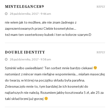
MINTELEGANCE89
REPLY
28 października, 2017 - 9:46 am
nie wiem jak to możliwe, ale nie znam żadnego z
zaprezentowanych przez Ciebie kosmetyków…
też mam ten sweterkowy kubek i ten w kolorze szarym:D
DOUBLE IDENTITY
REPLY
28 października, 2017 - 9:58 am
Szminki wibo uwieelbiam! Ten sorbet mnie bardzo ciekawi
natomiast z mincer mam niefajne wspomnienia… miałam maseczkę
do twarzy, w której na początku składu była parafina.
Zniesmaczylo mnie to, tym bardziej że ich kosmetyki do
najtańszych nie należą. Rozumiem jakby kosztowała 5 zł, ale 25 za
taki skład brzmi już gorzej