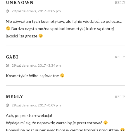
UNKNOWN
REPLY
29 października, 2017 - 3:09 pm
Nie używałam tych kosmetyków, ale fajnie wiedzieć, co polecasz
Bardzo często można spotkać kosmetyki, które są dobrej
jakości i za grosze
GABI
REPLY
29 października, 2017 - 3:34 pm
Kosmetyki z Wibo są świetne
MEGLY
REPLY
29 października, 2017 - 8:09 pm
Ach, po prostu rewelacja!
Wydaje mi się, że naprawdę warto by je przetestować
Pomysł na post super, więc biorę w ciemno któryś z produktów