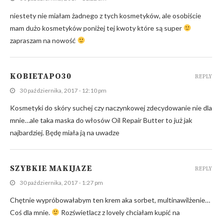
niestety nie miałam żadnego z tych kosmetyków, ale osobiście
mam dużo kosmetyków poniżej tej kwoty które są super
zapraszam na nowość
KOBIETAPO30
REPLY
30 października, 2017 - 12:10 pm
Kosmetyki do skóry suchej czy naczynkowej zdecydowanie nie dla
mnie…ale taka maska do włosów Oil Repair Butter to już jak
najbardziej. Będę miała ją na uwadze
SZYBKIE MAKIJAZE
REPLY
30 października, 2017 - 1:27 pm
Chętnie wypróbowałabym ten krem aka sorbet, multinawilżenie…
Coś dla mnie.
Rozświetlacz z lovely chciałam kupić na