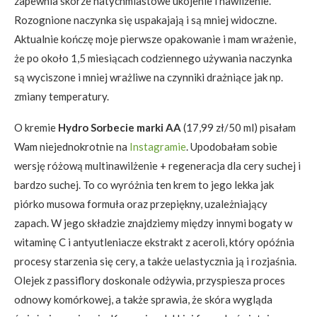
zapewnia skórze natychmiastowe ukojenie i nawilżenie.
Rozognione naczynka się uspakajają i są mniej widoczne.
Aktualnie kończę moje pierwsze opakowanie i mam wrażenie,
że po około 1,5 miesiącach codziennego używania naczynka
są wyciszone i mniej wrażliwe na czynniki drażniące jak np.
zmiany temperatury.
O kremie
Hydro Sorbecie marki AA
(17,99 zł/50 ml) pisałam
Wam niejednokrotnie na
Instagramie
. Upodobałam sobie
wersję różową multinawilżenie + regeneracja dla cery suchej i
bardzo suchej. To co wyróżnia ten krem to jego lekka jak
piórko musowa formuła oraz przepiękny, uzależniający
zapach. W jego składzie znajdziemy między innymi bogaty w
witaminę C i antyutleniacze ekstrakt z aceroli, który opóźnia
procesy starzenia się cery, a także uelastycznia ją i rozjaśnia.
Olejek z passiflory doskonale odżywia, przyspiesza proces
odnowy komórkowej, a także sprawia, że skóra wygląda