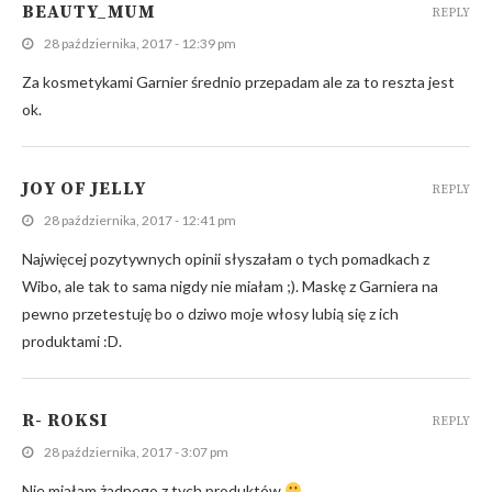
BEAUTY_MUM
REPLY
28 października, 2017 - 12:39 pm
Za kosmetykami Garnier średnio przepadam ale za to reszta jest
ok.
JOY OF JELLY
REPLY
28 października, 2017 - 12:41 pm
Najwięcej pozytywnych opinii słyszałam o tych pomadkach z
Wibo, ale tak to sama nigdy nie miałam ;). Maskę z Garniera na
pewno przetestuję bo o dziwo moje włosy lubią się z ich
produktami :D.
R- ROKSI
REPLY
28 października, 2017 - 3:07 pm
Nie miałam żadnego z tych produktów