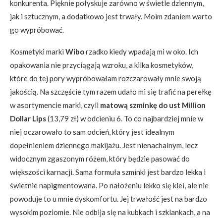
konkurenta. Pięknie połyskuje zarówno w świetle dziennym,
jak i sztucznym, a dodatkowo jest trwały. Moim zdaniem warto
go wypróbować.
Kosmetyki marki
Wibo
rzadko kiedy wpadają mi w oko. Ich
opakowania nie przyciągają wzroku, a kilka kosmetyków,
które do tej pory wypróbowałam rozczarowały mnie swoją
jakością. Na szczęście tym razem udało mi się trafić na perełkę
w asortymencie marki, czyli
matową szminkę do ust Million
Dollar Lips
(13,79 zł) w odcieniu 6. To co najbardziej mnie w
niej oczarowało to sam odcień, który jest idealnym
dopełnieniem dziennego makijażu. Jest nienachalnym, lecz
widocznym zgaszonym różem, który będzie pasować do
większości karnacji. Sama formuła szminki jest bardzo lekka i
świetnie napigmentowana. Po nałożeniu lekko się klei, ale nie
powoduje to u mnie dyskomfortu. Jej trwałość jest na bardzo
wysokim poziomie. Nie odbija się na kubkach i szklankach, a na