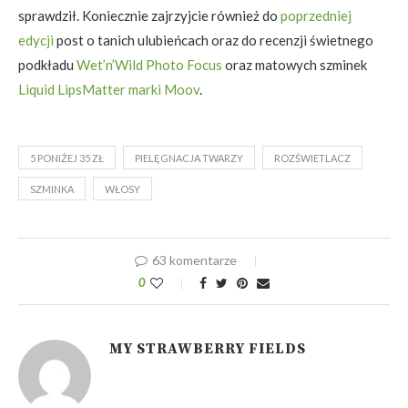
sprawdził. Koniecznie zajrzyjcie również do
poprzedniej
edycji
post o tanich ulubieńcach oraz do recenzji świetnego
podkładu
Wet’n’Wild Photo Focus
oraz matowych szminek
Liquid LipsMatter marki Moov
.
5 PONIŻEJ 35 ZŁ
PIELĘGNACJA TWARZY
ROZŚWIETLACZ
SZMINKA
WŁOSY
63 komentarze
0
MY STRAWBERRY FIELDS