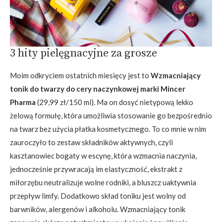
3 hity pielęgnacyjne za grosze
Moim odkryciem ostatnich miesięcy jest to
Wzmacniający
tonik do twarzy do cery naczynkowej marki Mincer
Pharma
(29,99 zł/150 ml). Ma on dosyć nietypową lekko
żelową formułę, która umożliwia stosowanie go bezpośrednio
na twarz bez użycia płatka kosmetycznego. To co mnie w nim
zauroczyło to zestaw składników aktywnych, czyli
kasztanowiec bogaty w escynę, która wzmacnia naczynia,
jednocześnie przywracają im elastyczność, ekstrakt z
miłorzębu neutralizuje wolne rodniki, a bluszcz uaktywnia
przepływ limfy. Dodatkowo skład toniku jest wolny od
barwników, alergenów i alkoholu. Wzmacniający tonik