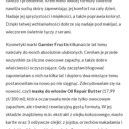
świeżo i promiennie. Krem mimo lekkiej formuły świetnie
nawilża suchą skórę zapewniając jej komfort na cały dzień.
Nadaje jej sprężystości i miękkości, a także poprawia koloryt.
Dzięki łatwej wchłanialności dobrze się nadaje pod makijaż, a
wieczorem świetnie łączy z serami.
Kosmetyki marki
Garnier Fructis
kilkanaście lat temu
należały do moich absolutnie ulubionych. Ceniłam je przede
wszystkim za śliczne owocowe zapachy, a także dobre
właściwości oczyszczające. Gdy zaczęłam blogować
zapomniałam o nich na kilka lat i dopiero dwa miesiące temu
postanowiłam na nowo po nie sięgnąć. Zdecydowałam się na
nowość, czyli
maskę do włosów Oil Repair Butter
(17,99
zł/300 ml), która oczarowała mnie nie tylko owocowym
zapachem, ale również rewelacyjną gęstą formułą. W jej
składzie znajdziemy m.in. ekstrakt z olejku kokosowego, masło
karite oraz 3 odżywcze olejki: z jojoba, orzechów makadamia i