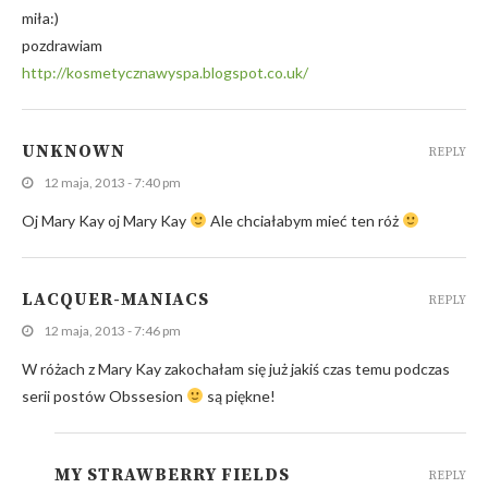
miła:)
pozdrawiam
http://kosmetycznawyspa.blogspot.co.uk/
UNKNOWN
REPLY
12 maja, 2013 - 7:40 pm
Oj Mary Kay oj Mary Kay
Ale chciałabym mieć ten róż
LACQUER-MANIACS
REPLY
12 maja, 2013 - 7:46 pm
W różach z Mary Kay zakochałam się już jakiś czas temu podczas
serii postów Obssesion
są piękne!
MY STRAWBERRY FIELDS
REPLY