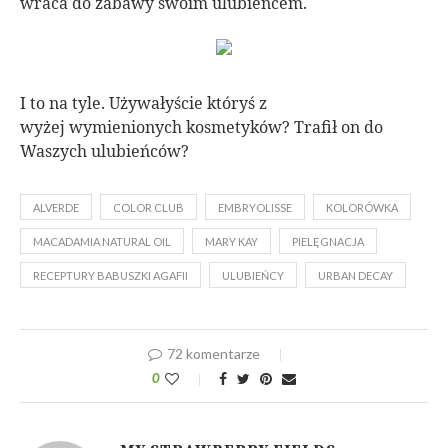
wraca do zabawy swoim ulubieńcem.
I to na tyle. Używałyście któryś z
wyżej wymienionych kosmetyków? Trafił on do
Waszych ulubieńców?
ALVERDE
COLOR CLUB
EMBRYOLISSE
KOLORÓWKA
MACADAMIA NATURAL OIL
MARY KAY
PIELĘGNACJA
RECEPTURY BABUSZKI AGAFII
ULUBIEŃCY
URBAN DECAY
72 komentarze
0