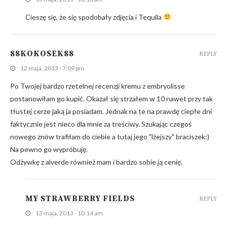
Cieszę się, że się spodobały zdjęcia i Tequila
88KOKOSEK88
REPLY
12 maja, 2013 - 7:09 pm
Po Twojej bardzo rzetelnej recenzji kremu z embryolisse
postanowiłam go kupić. Okazał się strzałem w 10 nawet przy tak
tłustej cerze jaką ja posiadam. Jednak na te na prawdę ciepłe dni
faktycznie jest nieco dla mnie za treściwy. Szukając czegoś
nowego znów trafiłam do ciebie a tutaj jego "lżejszy" braciszek:)
Na pewno go wypróbuję.
Odżywkę z alverde również mam i bardzo sobie ją cenię.
MY STRAWBERRY FIELDS
REPLY
13 maja, 2013 - 10:14 am