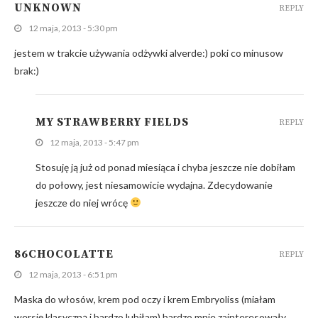
UNKNOWN
REPLY
12 maja, 2013 - 5:30 pm
jestem w trakcie używania odżywki alverde:) poki co minusow
brak:)
MY STRAWBERRY FIELDS
REPLY
12 maja, 2013 - 5:47 pm
Stosuję ją już od ponad miesiąca i chyba jeszcze nie dobiłam
do połowy, jest niesamowicie wydajna. Zdecydowanie
jeszcze do niej wrócę
86CHOCOLATTE
REPLY
12 maja, 2013 - 6:51 pm
Maska do włosów, krem pod oczy i krem Embryoliss (miałam
wersję klasyczną i bardzo lubiłam) bardzo mnie zainteresowały.