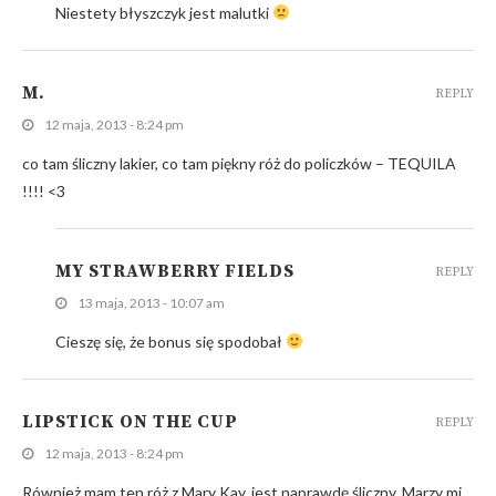
Niestety błyszczyk jest malutki
M.
REPLY
12 maja, 2013 - 8:24 pm
co tam śliczny lakier, co tam piękny róż do policzków – TEQUILA
!!!! <3
MY STRAWBERRY FIELDS
REPLY
13 maja, 2013 - 10:07 am
Cieszę się, że bonus się spodobał
LIPSTICK ON THE CUP
REPLY
12 maja, 2013 - 8:24 pm
Również mam ten róż z Mary Kay, jest naprawdę śliczny. Marzy mi