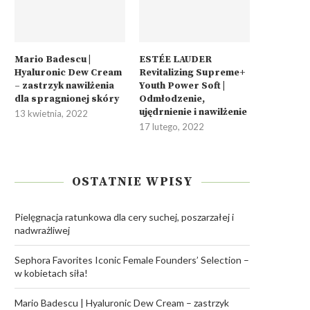
Mario Badescu |
ESTÉE LAUDER
Hyaluronic Dew Cream
Revitalizing Supreme+
– zastrzyk nawilżenia
Youth Power Soft |
dla spragnionej skóry
Odmłodzenie,
ujędrnienie i nawilżenie
13 kwietnia, 2022
17 lutego, 2022
OSTATNIE WPISY
Pielęgnacja ratunkowa dla cery suchej, poszarzałej i
nadwrażliwej
Sephora Favorites Iconic Female Founders’ Selection –
w kobietach siła!
Mario Badescu | Hyaluronic Dew Cream – zastrzyk