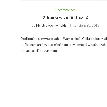
Uncategorized
Z bańki w cellulit cz. 2
by
My strawberry fields
14 sierpnia, 2013
Pod koniec czerwca pisałam Wam o akcji „Cellulit ulotny ja
bańka mydlana”, w której miałam przyjemność wziąć udział
ramach akcji otrzymałam…