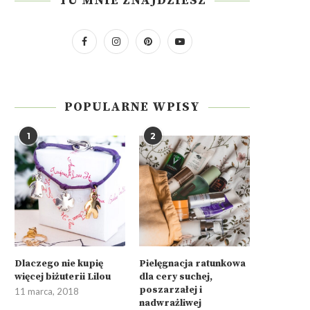
TU MNIE ZNAJDZIESZ
POPULARNE WPISY
1
2
Dlaczego nie kupię
Pielęgnacja ratunkowa
więcej biżuterii Lilou
dla cery suchej,
poszarzałej i
11 marca, 2018
nadwrażliwej