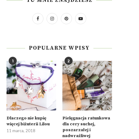
TU MNIE ZNAJDZIESZ
POPULARNE WPISY
1
2
Dlaczego nie kupię
Pielęgnacja ratunkowa
więcej biżuterii Lilou
dla cery suchej,
poszarzałej i
11 marca, 2018
nadwrażliwej