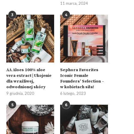
11 marca, 2024
3
4
AA Aloes 100% aloe
Sephora Favorites
vera extract | Ukojenie
Iconic Female
dla wrażliwej,
Founders’ Selection –
odwodnionej skóry
w kobietach siła!
9 grudnia, 2020
6 lutego, 2023
5
6