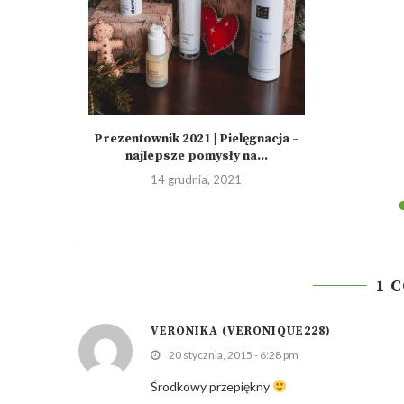
urself
Prezentownik 2021 | Pielęgnacja –
najlepsze pomysły na...
1
14 grudnia, 2021
1 
VERONIKA (VERONIQUE228)
20 stycznia, 2015 - 6:28 pm
Środkowy przepiękny