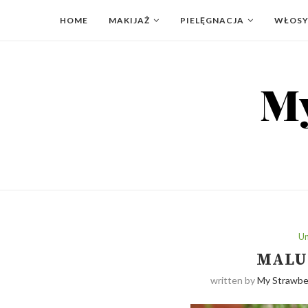
HOME
MAKIJAŻ
PIELĘGNACJA
WŁOS
Un
MALU
written by
My Strawber