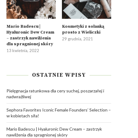
Mario Badescu |
Kosmetyki z solanką
Hyaluronic Dew Cream
prosto z Wieliczki
– zastrzyk nawilżenia
29 grudnia, 2021
dla spragnionej skóry
beGlossy | Summer Time
Poster Store | Jak odśwież
13 kwietnia, 2022
wnętrze plakatami
28 sierpnia, 2021
15 sierpnia, 2021
OSTATNIE WPISY
Pielęgnacja ratunkowa dla cery suchej, poszarzałej i
nadwrażliwej
Sephora Favorites Iconic Female Founders’ Selection –
w kobietach siła!
Mario Badescu | Hyaluronic Dew Cream – zastrzyk
nawilżenia dla spragnionej skóry