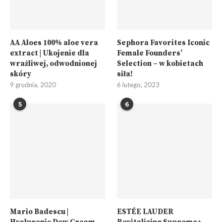
AA Aloes 100% aloe vera
Sephora Favorites Iconic
extract | Ukojenie dla
Female Founders’
wrażliwej, odwodnionej
Selection – w kobietach
skóry
siła!
9 grudnia, 2020
6 lutego, 2023
5
6
Mario Badescu |
ESTÉE LAUDER