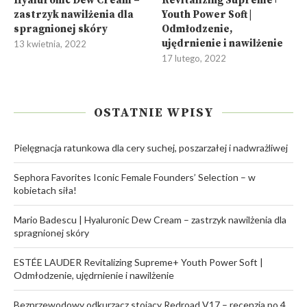
Hyaluronic Dew Cream –
Revitalizing Supreme+
zastrzyk nawilżenia dla
Youth Power Soft |
spragnionej skóry
Odmłodzenie,
ujędrnienie i nawilżenie
13 kwietnia, 2022
17 lutego, 2022
OSTATNIE WPISY
Pielęgnacja ratunkowa dla cery suchej, poszarzałej i nadwrażliwej
Sephora Favorites Iconic Female Founders’ Selection – w
kobietach siła!
Mario Badescu | Hyaluronic Dew Cream – zastrzyk nawilżenia dla
spragnionej skóry
ESTÉE LAUDER Revitalizing Supreme+ Youth Power Soft |
Odmłodzenie, ujędrnienie i nawilżenie
Bezprzewodowy odkurzacz stojący Redroad V17 – recenzja po 4