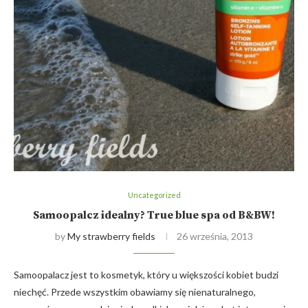
Uncategorized
Samoopalcz idealny? True blue spa od B&BW!
by
My strawberry fields
26 września, 2013
Samoopalacz jest to kosmetyk, który u większości kobiet budzi
niechęć. Przede wszystkim obawiamy się nienaturalnego,