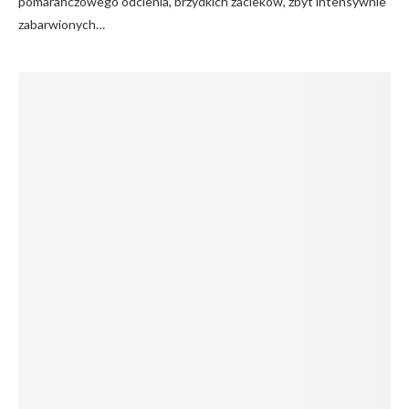
pomarańczowego odcienia, brzydkich zacieków, zbyt intensywnie
zabarwionych…