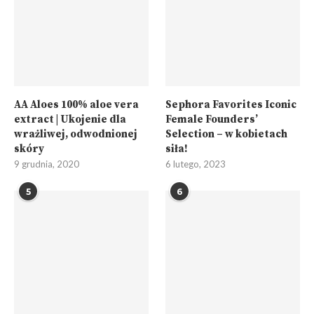
AA Aloes 100% aloe vera
Sephora Favorites Iconic
extract | Ukojenie dla
Female Founders’
wrażliwej, odwodnionej
Selection – w kobietach
skóry
siła!
9 grudnia, 2020
6 lutego, 2023
5
6