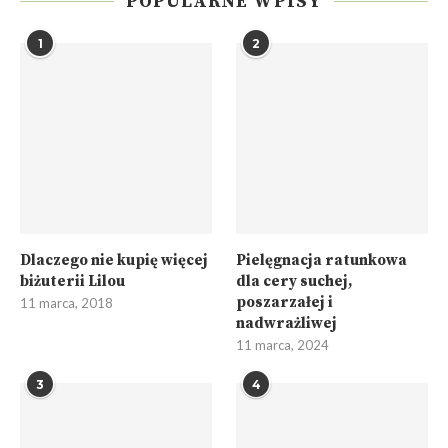
POPULARNE WPISY
1
2
Dlaczego nie kupię więcej
Pielęgnacja ratunkowa
biżuterii Lilou
dla cery suchej,
poszarzałej i
11 marca, 2018
nadwrażliwej
11 marca, 2024
3
4