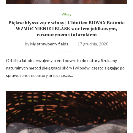
Włosy
Piękne błyszczące włosy | L’biotica BIOVAX Botanic
WZMOCNIENIE I BLASK z octem jabłkowym,
rozmarynem i tatarakiem
by
My strawberry fields
17 grudnia, 2020
Od kilku lat obserwujemy trend powrotu do natury. Szukamy
naturalnych metod pielęgnacji skóry i włosów, często sięgając po
sprawdzone receptury przez nasze…