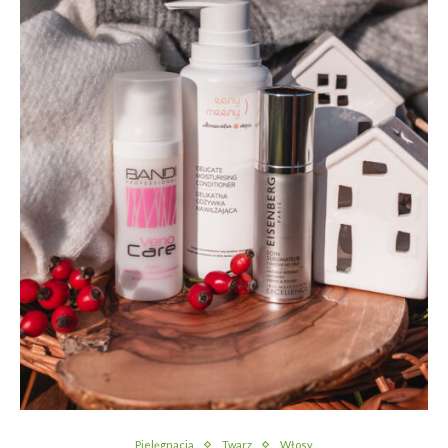
Pielęgnacja
Twarz
Włosy