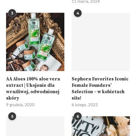
11 marca, 2024
3
4
AA Aloes 100% aloe vera
Sephora Favorites Iconic
extract | Ukojenie dla
Female Founders’
wrażliwej, odwodnionej
Selection – w kobietach
skóry
siła!
9 grudnia, 2020
6 lutego, 2023
5
6