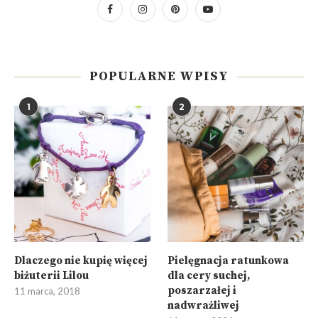
POPULARNE WPISY
1
2
Dlaczego nie kupię więcej
Pielęgnacja ratunkowa
biżuterii Lilou
dla cery suchej,
poszarzałej i
11 marca, 2018
nadwrażliwej