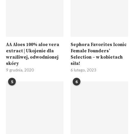
AA Aloes 100% aloe vera
Sephora Favorites Iconic
extract | Ukojenie dla
Female Founders’
wrażliwej, odwodnionej
Selection – w kobietach
skóry
siła!
9 grudnia, 2020
6 lutego, 2023
5
6