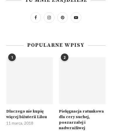
TU MNIE ZNAJDZIESZ
POPULARNE WPISY
1
2
Dlaczego nie kupię
Pielęgnacja ratunkowa
więcej biżuterii Lilou
dla cery suchej,
poszarzałej i
11 marca, 2018
nadwrażliwej