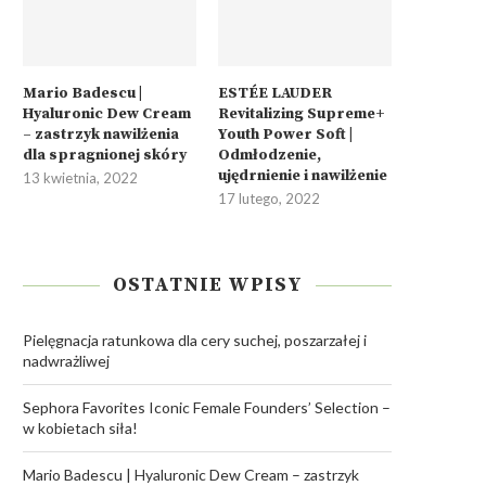
Mario Badescu |
ESTÉE LAUDER
Hyaluronic Dew Cream
Revitalizing Supreme+
– zastrzyk nawilżenia
Youth Power Soft |
dla spragnionej skóry
Odmłodzenie,
ujędrnienie i nawilżenie
13 kwietnia, 2022
17 lutego, 2022
OSTATNIE WPISY
Pielęgnacja ratunkowa dla cery suchej, poszarzałej i
nadwrażliwej
Sephora Favorites Iconic Female Founders’ Selection –
w kobietach siła!
Mario Badescu | Hyaluronic Dew Cream – zastrzyk