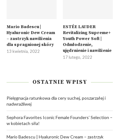
Mario Badescu |
ESTÉE LAUDER
Hyaluronic Dew Cream
Revitalizing Supreme+
– zastrzyk nawilżenia
Youth Power Soft |
dla spragnionej skóry
Odmłodzenie,
ujędrnienie i nawilżenie
13 kwietnia, 2022
17 lutego, 2022
OSTATNIE WPISY
Pielęgnacja ratunkowa dla cery suchej, poszarzałej i
nadwrażliwej
Sephora Favorites Iconic Female Founders’ Selection –
w kobietach siła!
Mario Badescu | Hyaluronic Dew Cream – zastrzyk