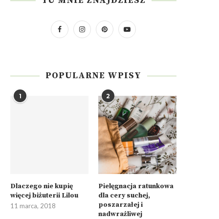
TU MNIE ZNAJDZIESZ
POPULARNE WPISY
1
2
Dlaczego nie kupię
Pielęgnacja ratunkowa
więcej biżuterii Lilou
dla cery suchej,
poszarzałej i
11 marca, 2018
nadwrażliwej