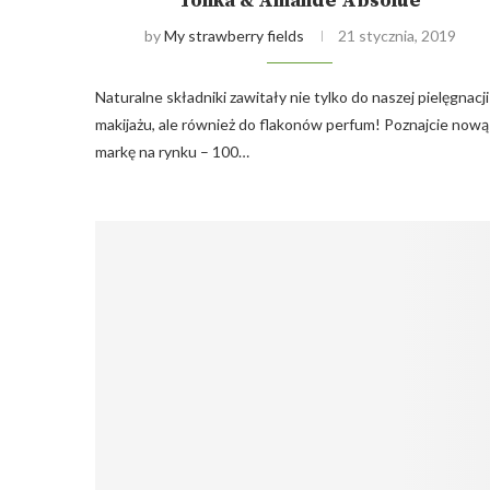
Tonka & Amande Absolue
by
My strawberry fields
21 stycznia, 2019
Naturalne składniki zawitały nie tylko do naszej pielęgnacji 
makijażu, ale również do flakonów perfum! Poznajcie nową
markę na rynku – 100…