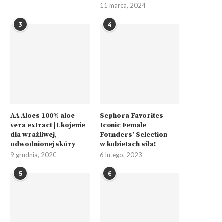
11 marca, 2024
3
4
AA Aloes 100% aloe
Sephora Favorites
vera extract | Ukojenie
Iconic Female
dla wrażliwej,
Founders’ Selection –
odwodnionej skóry
w kobietach siła!
9 grudnia, 2020
6 lutego, 2023
5
6