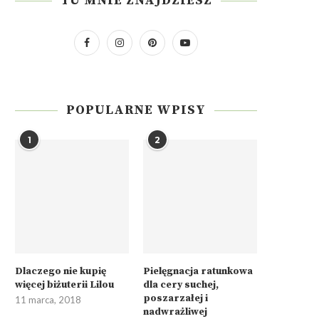
TU MNIE ZNAJDZIESZ
POPULARNE WPISY
1
2
Dlaczego nie kupię
Pielęgnacja ratunkowa
więcej biżuterii Lilou
dla cery suchej,
poszarzałej i
11 marca, 2018
nadwrażliwej