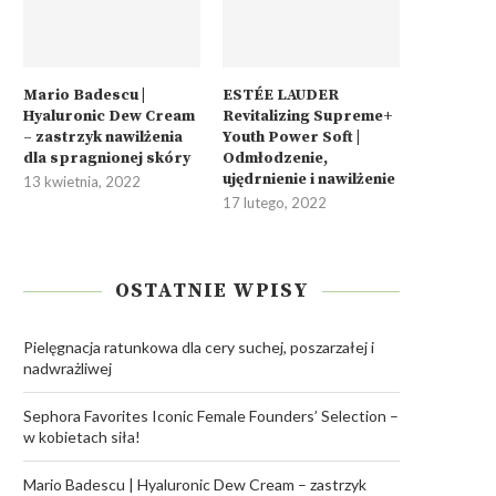
Mario Badescu |
ESTÉE LAUDER
Hyaluronic Dew Cream
Revitalizing Supreme+
– zastrzyk nawilżenia
Youth Power Soft |
dla spragnionej skóry
Odmłodzenie,
ujędrnienie i nawilżenie
13 kwietnia, 2022
17 lutego, 2022
OSTATNIE WPISY
Pielęgnacja ratunkowa dla cery suchej, poszarzałej i
nadwrażliwej
Sephora Favorites Iconic Female Founders’ Selection –
w kobietach siła!
Mario Badescu | Hyaluronic Dew Cream – zastrzyk