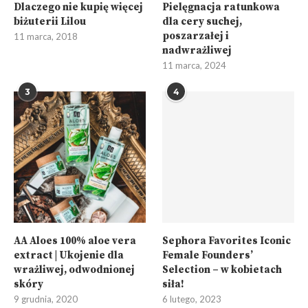
Dlaczego nie kupię więcej
Pielęgnacja ratunkowa
biżuterii Lilou
dla cery suchej,
poszarzałej i
11 marca, 2018
nadwrażliwej
11 marca, 2024
3
4
AA Aloes 100% aloe vera
Sephora Favorites Iconic
extract | Ukojenie dla
Female Founders’
wrażliwej, odwodnionej
Selection – w kobietach
skóry
siła!
9 grudnia, 2020
6 lutego, 2023