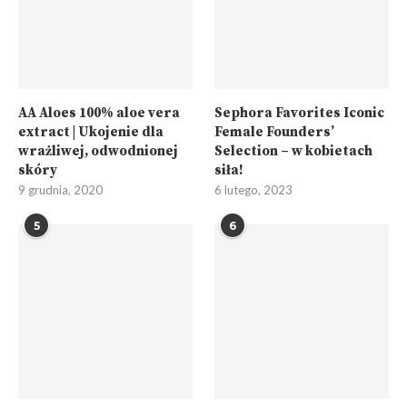
AA Aloes 100% aloe vera
Sephora Favorites Iconic
extract | Ukojenie dla
Female Founders’
wrażliwej, odwodnionej
Selection – w kobietach
skóry
siła!
9 grudnia, 2020
6 lutego, 2023
5
6