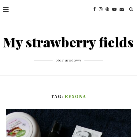
blog urodowy
TAG:
REXONA