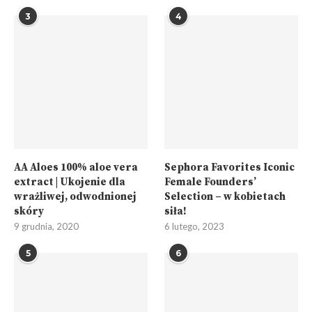
3
4
AA Aloes 100% aloe vera
Sephora Favorites Iconic
extract | Ukojenie dla
Female Founders’
wrażliwej, odwodnionej
Selection – w kobietach
skóry
siła!
9 grudnia, 2020
6 lutego, 2023
5
6