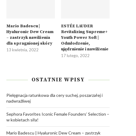
Mario Badescu |
ESTÉE LAUDER
Hyaluronic Dew Cream
Revitalizing Supreme+
– zastrzyk nawilżenia
Youth Power Soft |
dla spragnionej skóry
Odmłodzenie,
ujędrnienie i nawilżenie
13 kwietnia, 2022
17 lutego, 2022
OSTATNIE WPISY
Pielęgnacja ratunkowa dla cery suchej, poszarzałej i
nadwrażliwej
Sephora Favorites Iconic Female Founders’ Selection –
w kobietach siła!
Mario Badescu | Hyaluronic Dew Cream – zastrzyk