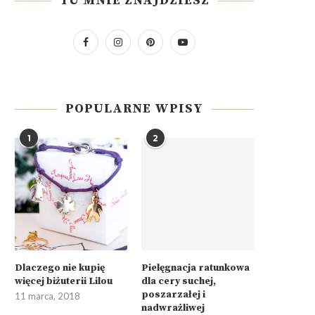
TU MNIE ZNAJDZIESZ
POPULARNE WPISY
1
2
Dlaczego nie kupię
Pielęgnacja ratunkowa
więcej biżuterii Lilou
dla cery suchej,
poszarzałej i
11 marca, 2018
nadwrażliwej