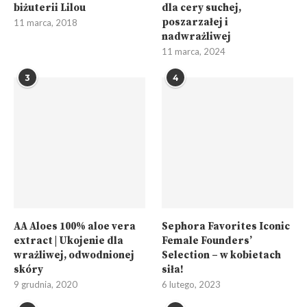
biżuterii Lilou
dla cery suchej,
poszarzałej i
11 marca, 2018
nadwrażliwej
11 marca, 2024
3
4
AA Aloes 100% aloe vera
Sephora Favorites Iconic
extract | Ukojenie dla
Female Founders’
wrażliwej, odwodnionej
Selection – w kobietach
skóry
siła!
9 grudnia, 2020
6 lutego, 2023