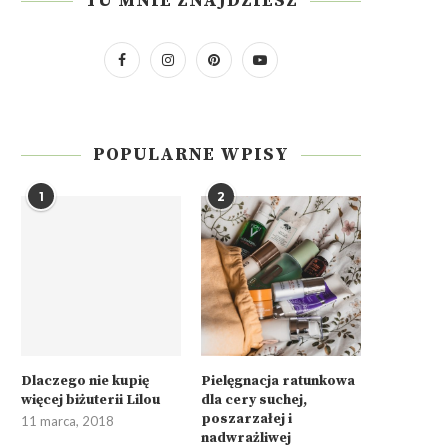
TU MNIE ZNAJDZIESZ
POPULARNE WPISY
1
2
Dlaczego nie kupię
Pielęgnacja ratunkowa
więcej biżuterii Lilou
dla cery suchej,
poszarzałej i
11 marca, 2018
nadwrażliwej