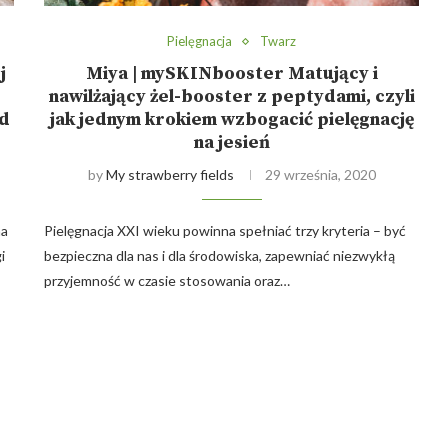
Pielęgnacja
Twarz
j
Miya | mySKINbooster Matujący i
nawilżający żel-booster z peptydami, czyli
od
jak jednym krokiem wzbogacić pielęgnację
na jesień
by
My strawberry fields
29 września, 2020
na
Pielęgnacja XXI wieku powinna spełniać trzy kryteria – być
i
bezpieczna dla nas i dla środowiska, zapewniać niezwykłą
przyjemność w czasie stosowania oraz…