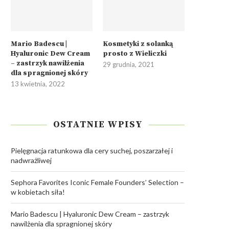
Mario Badescu |
Kosmetyki z solanką
Hyaluronic Dew Cream
prosto z Wieliczki
– zastrzyk nawilżenia
29 grudnia, 2021
dla spragnionej skóry
13 kwietnia, 2022
OSTATNIE WPISY
Pielęgnacja ratunkowa dla cery suchej, poszarzałej i
nadwrażliwej
Sephora Favorites Iconic Female Founders’ Selection –
w kobietach siła!
Mario Badescu | Hyaluronic Dew Cream – zastrzyk
nawilżenia dla spragnionej skóry