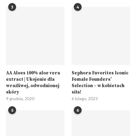
3
4
AA Aloes 100% aloe vera
Sephora Favorites Iconic
extract | Ukojenie dla
Female Founders’
wrażliwej, odwodnionej
Selection – w kobietach
skóry
siła!
9 grudnia, 2020
6 lutego, 2023
5
6