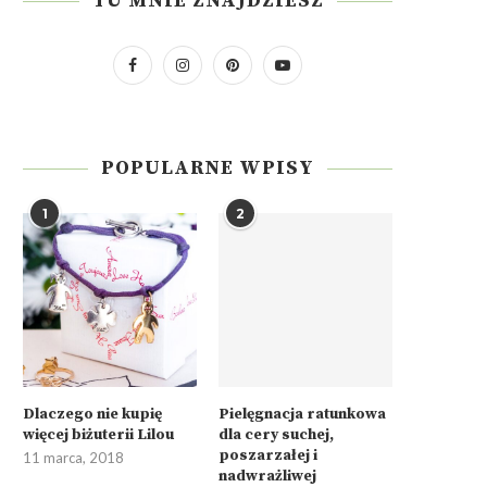
TU MNIE ZNAJDZIESZ
POPULARNE WPISY
1
2
Dlaczego nie kupię
Pielęgnacja ratunkowa
więcej biżuterii Lilou
dla cery suchej,
poszarzałej i
11 marca, 2018
nadwrażliwej