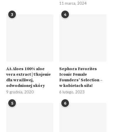
11 marca, 2024
3
4
AA Aloes 100% aloe
Sephora Favorites
vera extract | Ukojenie
Iconic Female
dla wrażliwej,
Founders’ Selection –
odwodnionej skóry
w kobietach siła!
9 grudnia, 2020
6 lutego, 2023
5
6