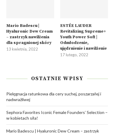
Mario Badescu |
ESTÉE LAUDER
Hyaluronic Dew Cream
Revitalizing Supreme+
– zastrzyk nawilżenia
Youth Power Soft |
dla spragnionej skóry
Odmłodzenie,
ujędrnienie i nawilżenie
13 kwietnia, 2022
17 lutego, 2022
OSTATNIE WPISY
Pielęgnacja ratunkowa dla cery suchej, poszarzałej i
nadwrażliwej
Sephora Favorites Iconic Female Founders’ Selection –
w kobietach siła!
Mario Badescu | Hyaluronic Dew Cream – zastrzyk