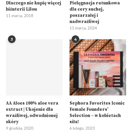
Dlaczego nie kupię więcej
Pielęgnacja ratunkowa
biżuterii Lilou
dla cery suchej,
poszarzałej i
11 marca, 2018
nadwrażliwej
11 marca, 2024
3
4
AA Aloes 100% aloe vera
Sephora Favorites Iconic
extract | Ukojenie dla
Female Founders’
wrażliwej, odwodnionej
Selection – w kobietach
skóry
siła!
9 grudnia, 2020
6 lutego, 2023