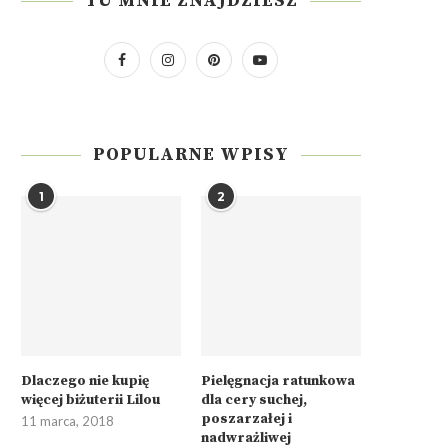
TU MNIE ZNAJDZIESZ
POPULARNE WPISY
1
2
Dlaczego nie kupię
Pielęgnacja ratunkowa
więcej biżuterii Lilou
dla cery suchej,
poszarzałej i
11 marca, 2018
nadwrażliwej