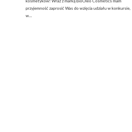
kosmetyków! Wraz z marką BioOleo Cosmetics mam
przyjemność zaprosić Was do wzięcia udziału w konkursie,
w…