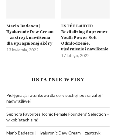
Mario Badescu |
ESTÉE LAUDER
Hyaluronic Dew Cream
Revitalizing Supreme+
– zastrzyk nawilżenia
Youth Power Soft |
dla spragnionej skóry
Odmłodzenie,
ujędrnienie i nawilżenie
13 kwietnia, 2022
17 lutego, 2022
OSTATNIE WPISY
Pielęgnacja ratunkowa dla cery suchej, poszarzałej i
nadwrażliwej
Sephora Favorites Iconic Female Founders’ Selection –
w kobietach siła!
Mario Badescu | Hyaluronic Dew Cream – zastrzyk