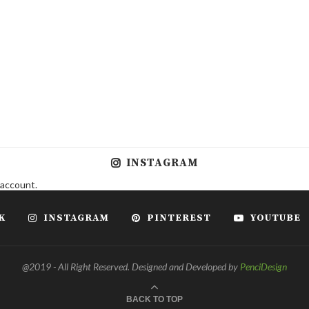
INSTAGRAM
 account.
K
INSTAGRAM
PINTEREST
YOUTUBE
@2019 - All Right Reserved. Designed and Developed by
PenciDesign
BACK TO TOP