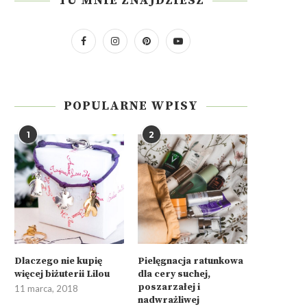
TU MNIE ZNAJDZIESZ
POPULARNE WPISY
1
2
Dlaczego nie kupię
Pielęgnacja ratunkowa
więcej biżuterii Lilou
dla cery suchej,
poszarzałej i
11 marca, 2018
nadwrażliwej