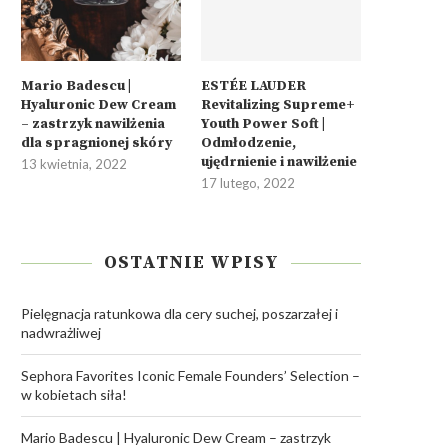
Mario Badescu |
ESTÉE LAUDER
Hyaluronic Dew Cream
Revitalizing Supreme+
– zastrzyk nawilżenia
Youth Power Soft |
dla spragnionej skóry
Odmłodzenie,
ujędrnienie i nawilżenie
13 kwietnia, 2022
17 lutego, 2022
OSTATNIE WPISY
Pielęgnacja ratunkowa dla cery suchej, poszarzałej i
nadwrażliwej
Sephora Favorites Iconic Female Founders’ Selection –
w kobietach siła!
Mario Badescu | Hyaluronic Dew Cream – zastrzyk