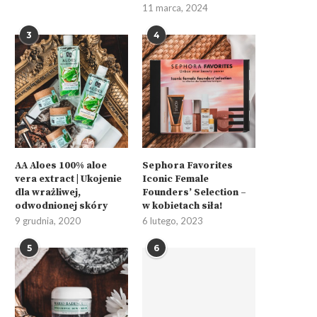
11 marca, 2024
3
4
AA Aloes 100% aloe
Sephora Favorites
vera extract | Ukojenie
Iconic Female
dla wrażliwej,
Founders’ Selection –
odwodnionej skóry
w kobietach siła!
9 grudnia, 2020
6 lutego, 2023
5
6