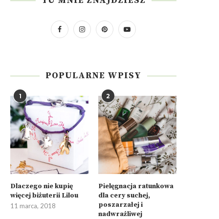
TU MNIE ZNAJDZIESZ
POPULARNE WPISY
1
2
Dlaczego nie kupię
Pielęgnacja ratunkowa
więcej biżuterii Lilou
dla cery suchej,
poszarzałej i
11 marca, 2018
nadwrażliwej