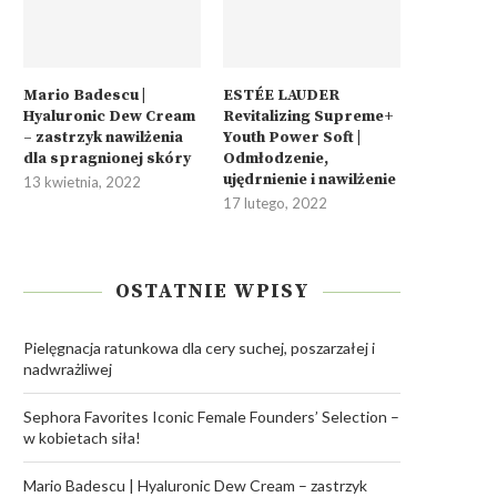
Mario Badescu |
ESTÉE LAUDER
Hyaluronic Dew Cream
Revitalizing Supreme+
– zastrzyk nawilżenia
Youth Power Soft |
dla spragnionej skóry
Odmłodzenie,
ujędrnienie i nawilżenie
13 kwietnia, 2022
17 lutego, 2022
OSTATNIE WPISY
Pielęgnacja ratunkowa dla cery suchej, poszarzałej i
nadwrażliwej
Sephora Favorites Iconic Female Founders’ Selection –
w kobietach siła!
Mario Badescu | Hyaluronic Dew Cream – zastrzyk