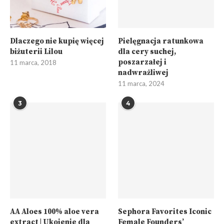
Dlaczego nie kupię więcej
Pielęgnacja ratunkowa
biżuterii Lilou
dla cery suchej,
poszarzałej i
11 marca, 2018
nadwrażliwej
11 marca, 2024
3
4
AA Aloes 100% aloe vera
Sephora Favorites Iconic
extract | Ukojenie dla
Female Founders’