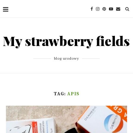
blog urodowy
TAG:
APIS