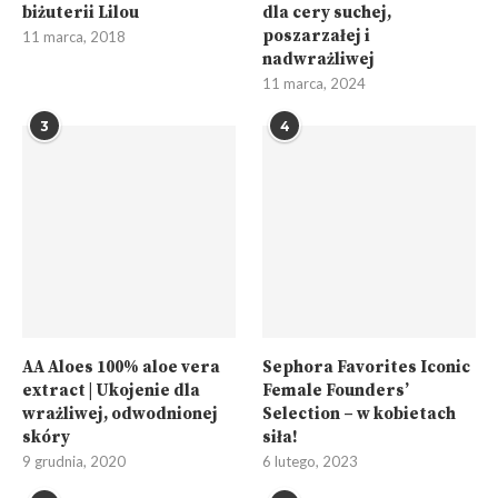
biżuterii Lilou
dla cery suchej,
poszarzałej i
11 marca, 2018
nadwrażliwej
11 marca, 2024
3
4
AA Aloes 100% aloe vera
Sephora Favorites Iconic
extract | Ukojenie dla
Female Founders’
wrażliwej, odwodnionej
Selection – w kobietach
skóry
siła!
9 grudnia, 2020
6 lutego, 2023