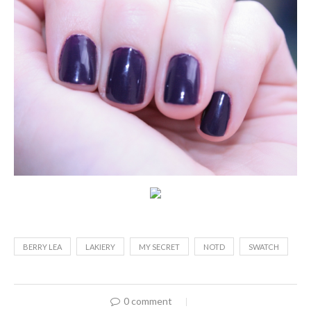
BERRY LEA
LAKIERY
MY SECRET
NOTD
SWATCH
0 comment