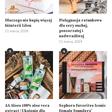
Dlaczego nie kupię więcej
Pielęgnacja ratunkowa
biżuterii Lilou
dla cery suchej,
poszarzałej i
11 marca, 2018
nadwrażliwej
11 marca, 2024
3
4
AA Aloes 100% aloe vera
Sephora Favorites Iconic
extract | Ukojenie dla
Female Founders’