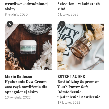
wrażliwej, odwodnionej
Selection – w kobietach
skóry
siła!
9 grudnia, 2020
6 lutego, 2023
5
6
Mario Badescu |
ESTÉE LAUDER
Hyaluronic Dew Cream –
Revitalizing Supreme+
zastrzyk nawilżenia dla
Youth Power Soft |
spragnionej skóry
Odmłodzenie,
ujędrnienie i nawilżenie
13 kwietnia, 2022
17 lutego, 2022