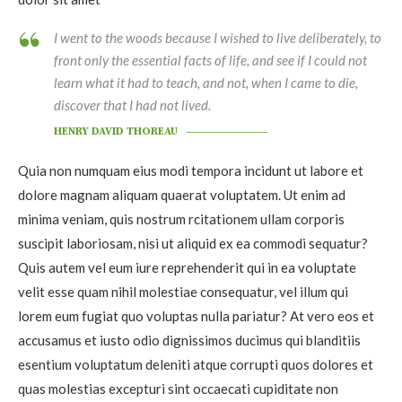
I went to the woods because I wished to live deliberately, to
front only the essential facts of life, and see if I could not
learn what it had to teach, and not, when I came to die,
discover that I had not lived.
HENRY DAVID THOREAU
Quia non numquam eius modi tempora incidunt ut labore et
dolore magnam aliquam quaerat voluptatem. Ut enim ad
minima veniam, quis nostrum rcitationem ullam corporis
suscipit laboriosam, nisi ut aliquid ex ea commodi sequatur?
Quis autem vel eum iure reprehenderit qui in ea voluptate
velit esse quam nihil molestiae consequatur, vel illum qui
lorem eum fugiat quo voluptas nulla pariatur? At vero eos et
accusamus et iusto odio dignissimos ducimus qui blanditiis
esentium voluptatum deleniti atque corrupti quos dolores et
quas molestias excepturi sint occaecati cupiditate non